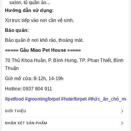
salon, tủ quần áo...
Hướng dẫn sử dụng:
Xịt trực tiếp vào nơi cần vệ sinh.
Bảo quản:
Bảo quản ở nơi khô ráo, thoáng mát.
===== Gâu Miao Pet House =====
70 Thủ Khoa Huân, P. Bình Hưng, TP. Phan Thiết, Bình
Thuận
Giờ mở cửa: 8-12h, 14-19h
Hotline: 0937 804 911
#petfood
#groomingforpet
#hotelforpet
#thức_ăn_chó_mèo
GIỚI THIỆU
NHẬN XÉT SẢN PHẨM