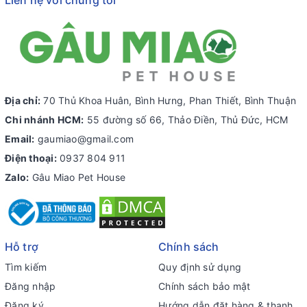
Liên hệ với chúng tôi
Địa chỉ:
70 Thủ Khoa Huân, Bình Hưng, Phan Thiết, Bình Thuận
Chi nhánh HCM:
55 đường số 66, Thảo Điền, Thủ Đức, HCM
Email:
gaumiao@gmail.com
Điện thoại:
0937 804 911
Zalo:
Gâu Miao Pet House
Hỗ trợ
Chính sách
Tìm kiếm
Quy định sử dụng
Đăng nhập
Chính sách bảo mật
Đăng ký
Hướng dẫn đặt hàng & thanh