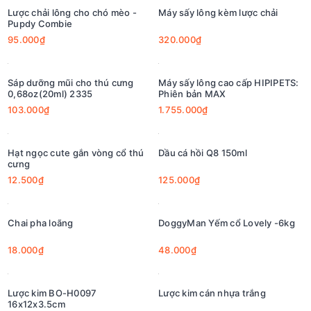
Lược chải lông cho chó mèo -
Máy sấy lông kèm lược chải
Pupdy Combie
95.000₫
320.000₫
Sáp dưỡng mũi cho thú cưng
Máy sấy lông cao cấp HIPIPETS:
0,68oz(20ml) 2335
Phiên bản MAX
103.000₫
1.755.000₫
Hạt ngọc cute gắn vòng cổ thú
Dầu cá hồi Q8 150ml
cưng
12.500₫
125.000₫
Chai pha loãng
DoggyMan Yếm cổ Lovely -6kg
18.000₫
48.000₫
Lược kim BO-H0097
Lược kim cán nhựa trắng
16x12x3.5cm