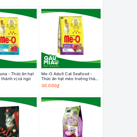
una - Thức ăn hạt
Me-O Adult Cat Seafood -
thành vị cá ngừ
Thức ăn hạt mèo trưởng thành
vị hải sản
30.000₫