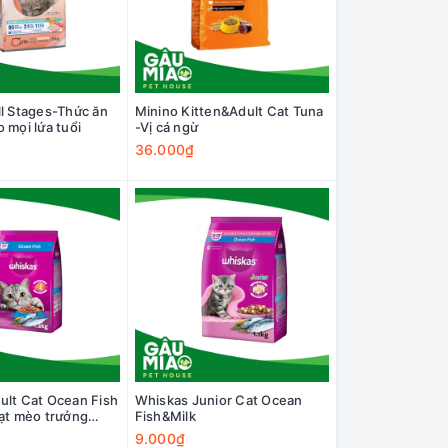
ll Stages-Thức ăn
Minino Kitten&Adult Cat Tuna
 mọi lứa tuổi
-Vị cá ngừ
36.000₫
ult Cat Ocean Fish
Whiskas Junior Cat Ocean
hạt mèo trưởng
Fish&Milk
 biển
9.000₫