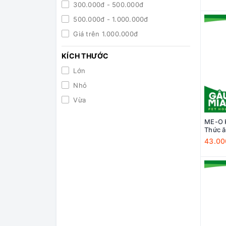
300.000đ - 500.000đ
Pro Pet
500.000đ - 1.000.000đ
Catchy
Giá trên 1.000.000đ
Cat Tigger
KÍCH THƯỚC
ANF
Lớn
KEOS
Nhỏ
Mozzi's Cat
Vừa
Catizen
Cat's Eye
ME-O K
Tommy
Thức ă
Cá biể
43.00
Maxime
Todays dinner
Kitekat
Cat's On
Natural Signature
Reflex