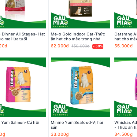
 Dinner All Stages- Hạt
Me-o Gold Indoor Cat-Thức
Catsrang A
o mọi lứa tuổi
ăn hạt cho mèo trong nhà
hạt cho mèo
00₫
62.000₫
55.000₫
150.000₫
- 59%
 Yum Salmon-Cá hồi
Minino Yum Seafood-Vị hải
Whiskas Ad
sản
- Thức ăn 
thành vị cá
0₫
33.000₫
34.500₫