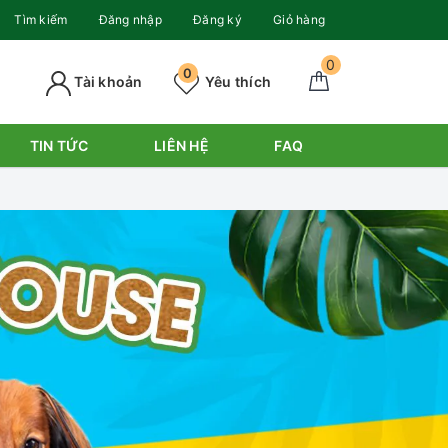
Tìm kiếm
Đăng nhập
Đăng ký
Giỏ hàng
0
0
Tài khoản
Yêu thích
TIN TỨC
LIÊN HỆ
FAQ