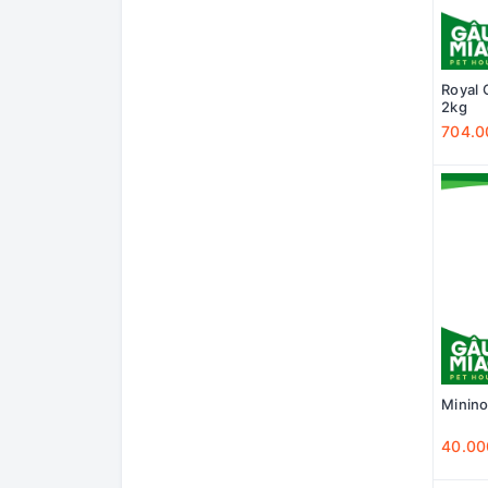
Catsrang
Tony'sCat
HelloCat
Royal 
2kg
ZENITH
704.0
Natural Core
Minino
Whiskas
Fitmin
Me-O
A Pro
Royal Canin
Minino
40.00