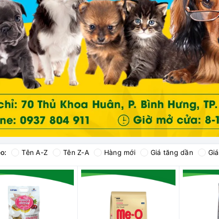
o:
Tên A-Z
Tên Z-A
Hàng mới
Giá tăng dần
Gi