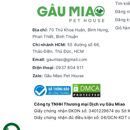
Tìm ki
Đăng n
Đăng k
Giỏ hà
Địa chỉ:
70 Thủ Khoa Huân, Bình Hưng,
Phan Thiết, Bình Thuận
Chi nhánh HCM:
55 đường số 66,
Thảo Điền, Thủ Đức, HCM
Email:
gaumiao@gmail.com
Điện thoại:
0937 804 911
Zalo:
Gâu Miao Pet House
Công ty TNHH Thương mại Dịch vụ Gâu Miao
Giấy chứng nhận ĐKDN số: 3401229674 do Sở 
Giấy chứng nhận đủ điều kiện số: 06/GCN-KDT 