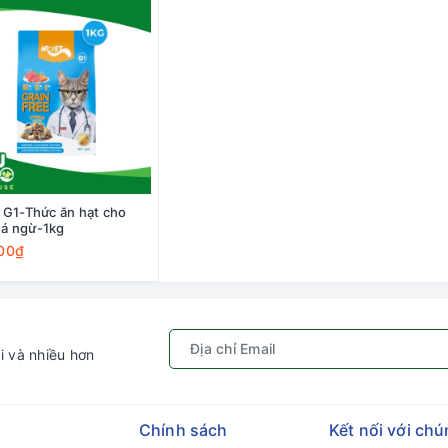
 G1-Thức ăn hạt cho
á ngừ-1kg
00₫
i và nhiều hơn
Chính sách
Kết nối với chú