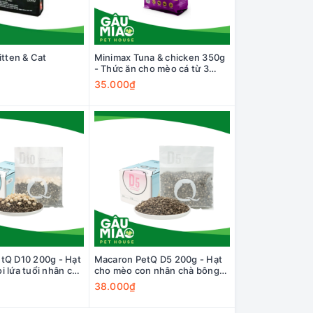
itten & Cat
Minimax Tuna & chicken 350g
- Thức ăn cho mèo cá từ 3
tháng tuổi
35.000₫
tQ D10 200g - Hạt
Macaron PetQ D5 200g - Hạt
 lứa tuổi nhân chà
cho mèo con nhân chà bông
gà sấy
gà + sữa dê
38.000₫