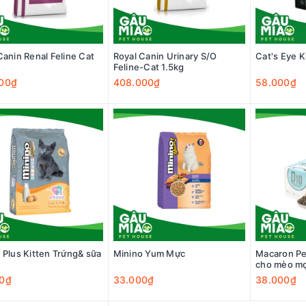
Canin Renal Feline Cat
Royal Canin Urinary S/O
Cat's Eye K
Feline-Cat 1.5kg
00₫
408.000₫
58.000₫
 Plus Kitten Trứng& sữa
Minino Yum Mực
Macaron Pe
cho mèo mọi
bông gà + 
0₫
33.000₫
38.000₫