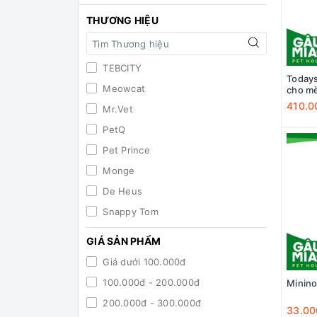
THƯƠNG HIỆU
TEBCITY
Todays
Meowcat
cho mè
410.0
Mr.Vet
PetQ
Pet Prince
Monge
De Heus
Snappy Tom
No brand
GIÁ SẢN PHẨM
EuroChef
Giá dưới 100.000đ
CATPY
100.000đ - 200.000đ
Minino
Aatas Cat
200.000đ - 300.000đ
33.00
Iskhan