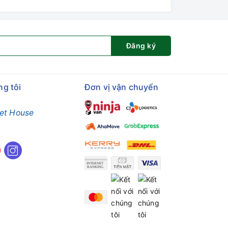
Đăng ký
ng tôi
Đơn vị vận chuyển
et House