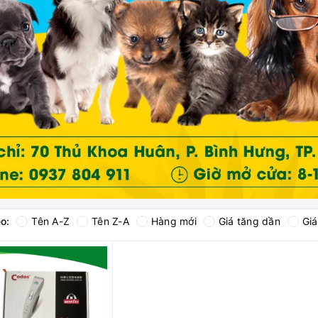
o:
Tên A-Z
Tên Z-A
Hàng mới
Giá tăng dần
Gi