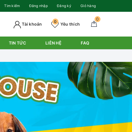
Tìm kiếm
Đăng nhập
Đăng ký
Giỏ hàng
0
0
Tài khoản
Yêu thích
TIN TỨC
LIÊN HỆ
FAQ