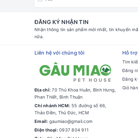
ĐĂNG KÝ NHẬN TIN
Nhận thông tin sản phẩm mới nhất, tin khuyến mã
nữa.
Liên hệ với chúng tôi
Hỗ trợ
Tìm ki
Đăng n
Đăng k
Giỏ hà
Địa chỉ:
70 Thủ Khoa Huân, Bình Hưng,
Phan Thiết, Bình Thuận
Chi nhánh HCM:
55 đường số 66,
Thảo Điền, Thủ Đức, HCM
Email:
gaumiao@gmail.com
Điện thoại:
0937 804 911