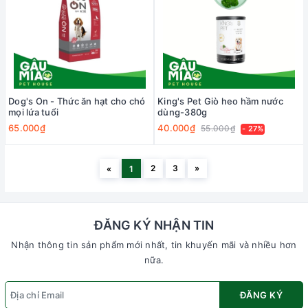
Dog's On - Thức ăn hạt cho chó
King's Pet Giò heo hầm nước
mọi lứa tuổi
dùng-380g
65.000₫
40.000₫
55.000₫
- 27%
2
3
»
«
1
ĐĂNG KÝ NHẬN TIN
Nhận thông tin sản phẩm mới nhất, tin khuyến mãi và nhiều hơn
nữa.
ĐĂNG KÝ