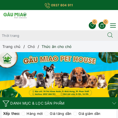
0937 804 911
0
0
Trang chủ
Chó
Thức ăn cho chó
DANH MỤC & LỌC SẢN PHẨM
Xếp theo:
Hàng mới
Giá tăng dần
Giá giảm dần