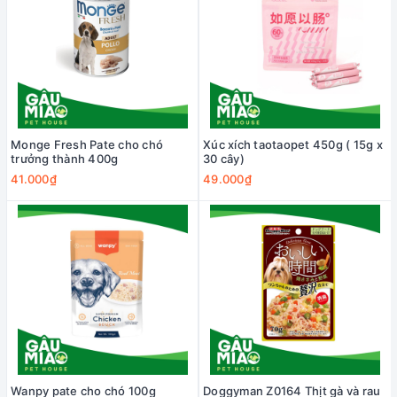
Monge Fresh Pate cho chó
Xúc xích taotaopet 450g ( 15g x
trưởng thành 400g
30 cây)
41.000₫
49.000₫
Wanpy pate cho chó 100g
Doggyman Z0164 Thịt gà và rau