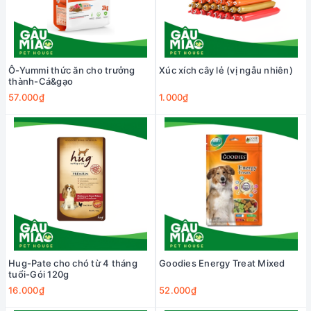
Ô-Yummi thức ăn cho trưởng
Xúc xích cây lẻ (vị ngẫu nhiên)
thành-Cá&gạo
57.000₫
1.000₫
Hug-Pate cho chó từ 4 tháng
Goodies Energy Treat Mixed
tuổi-Gói 120g
16.000₫
52.000₫