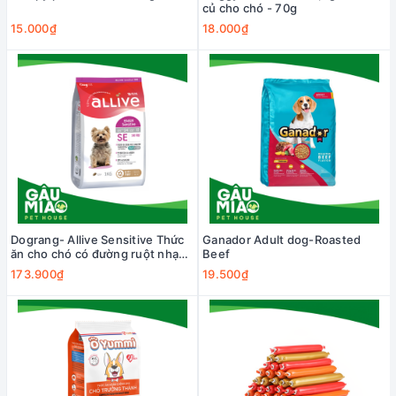
củ cho chó - 70g
15.000₫
18.000₫
Dograng- Allive Sensitive Thức
Ganador Adult dog-Roasted
ăn cho chó có đường ruột nhạy
Beef
cảm
173.900₫
19.500₫