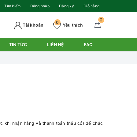
Tìm kiếm
Đăng nhập
Đăng ký
Giỏ hàng
0
0
Tài khoản
Yêu thích
TIN TỨC
LIÊN HỆ
FAQ
ớc khi nhận hàng và thanh toán (nếu có) để chắc