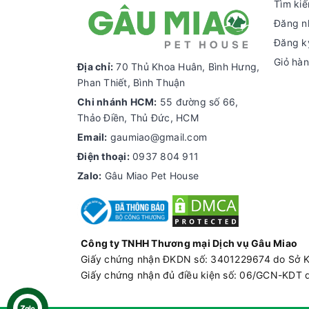
Tìm ki
Đăng n
Đăng k
Giỏ hà
Địa chỉ:
70 Thủ Khoa Huân, Bình Hưng,
Phan Thiết, Bình Thuận
Chi nhánh HCM:
55 đường số 66,
Thảo Điền, Thủ Đức, HCM
Email:
gaumiao@gmail.com
Điện thoại:
0937 804 911
Zalo:
Gâu Miao Pet House
Công ty TNHH Thương mại Dịch vụ Gâu Miao
Giấy chứng nhận ĐKDN số: 3401229674 do Sở 
Giấy chứng nhận đủ điều kiện số: 06/GCN-KDT 