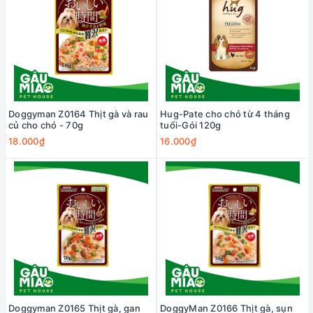
Doggyman Z0164 Thịt gà và rau
Hug-Pate cho chó từ 4 tháng
củ cho chó - 70g
tuổi-Gói 120g
18.000₫
16.000₫
Doggyman Z0165 Thịt gà, gan
DoggyMan Z0166 Thịt gà, sụn