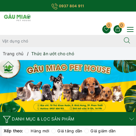
0937 804 911
0
0
Trang chủ
Thức ăn ướt cho chó
DANH MỤC & LỌC SẢN PHẨM
Xếp theo:
Hàng mới
Giá tăng dần
Giá giảm dần