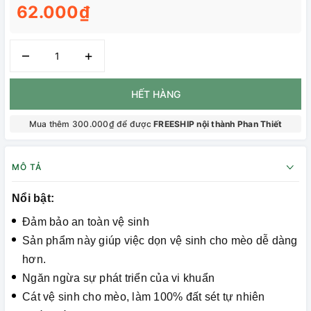
62.000₫
–
+
HẾT HÀNG
Mua thêm 300.000₫ để được
FREESHIP nội thành Phan Thiết
MÔ TẢ
Nổi bật:
Đảm bảo an toàn vệ sinh
Sản phẩm này giúp việc dọn vệ sinh cho mèo dễ dàng
hơn.
Ngăn ngừa sự phát triển của vi khuẩn
Cát vệ sinh cho mèo, làm 100% đất sét tự nhiên