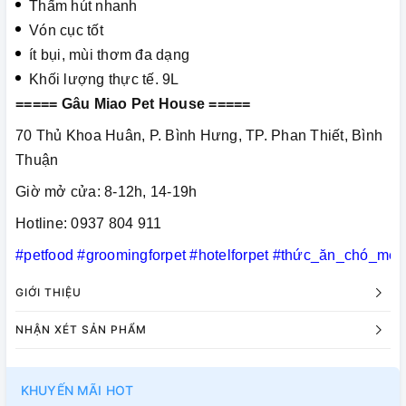
Thấm hút nhanh
Vón cục tốt
ít bụi, mùi thơm đa dạng
Khối lượng thực tế. 9L
===== Gâu Miao Pet House =====
70 Thủ Khoa Huân, P. Bình Hưng, TP. Phan Thiết, Bình
Thuận
Giờ mở cửa: 8-12h, 14-19h
Hotline: 0937 804 911
#petfood
#groomingforpet
#hotelforpet
#thức_ăn_chó_mèo
GIỚI THIỆU
NHẬN XÉT SẢN PHẨM
KHUYẾN MÃI HOT