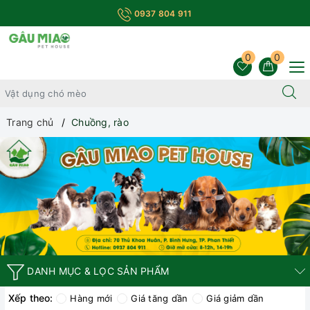
0937 804 911
0
0
Trang chủ
Chuồng, rào
DANH MỤC & LỌC SẢN PHẨM
Xếp theo:
Hàng mới
Giá tăng dần
Giá giảm dần