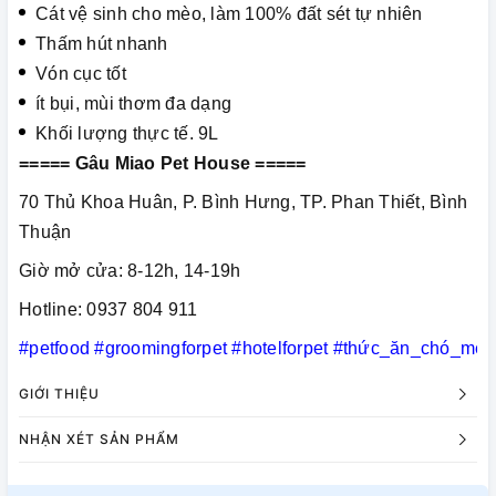
Cát vệ sinh cho mèo, làm 100% đất sét tự nhiên
Thấm hút nhanh
Vón cục tốt
ít bụi, mùi thơm đa dạng
Khối lượng thực tế. 9L
===== Gâu Miao Pet House =====
70 Thủ Khoa Huân, P. Bình Hưng, TP. Phan Thiết, Bình
Thuận
Giờ mở cửa: 8-12h, 14-19h
Hotline: 0937 804 911
#petfood
#groomingforpet
#hotelforpet
#thức_ăn_chó_mèo
GIỚI THIỆU
NHẬN XÉT SẢN PHẨM