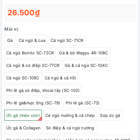
26.500₫
Mùi vị:
Gà
Cá ngừ & cua
Cá ngừ SC-71CR
Cá ngừ Bonito SC-72CR
Gà & bò Wagyu 4R-108C
Cá ngừ & sò điệp SC-77CR
Gà & cá ngừ SC-104C
Cá ngừ SC-109C
Cá ngừ & cá hồi
Phi lê gà,sò điệp, khoai tây (SC-102)
Phi lê gà&mực ống (SC-79)
Phi lê gà (SC-73)
Ức gà (mèo con)
Cá ngừ nướng & cá chép
Súp ức gà
Ức gà & Collagen
Sò điệp & cá ngừ nướng