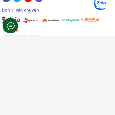
Đơn vị vận chuyển
Công ty TNHH Thương mại Dịch vụ Gâu Miao
Giấy chứng nhận ĐKDN số: 3401229674 do Sở KHĐT Bình
Thuận cấp ngày 10/01/2022
Giấy chứng nhận đủ điều kiện số: 06/GCN-KDT do Chi cục
Thú y Bình Thuận cấp ngày 18/01/2022