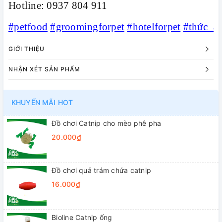
Hotline: 0937 804 911
#petfood
#groomingforpet
#hotelforpet
#thức_ă
GIỚI THIỆU
NHẬN XÉT SẢN PHẨM
KHUYẾN MÃI HOT
Đồ chơi Catnip cho mèo phê pha
20.000₫
Đồ chơi quả trám chứa catnip
16.000₫
Bioline Catnip ống