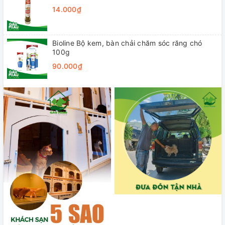
14.000₫
Bioline Bộ kem, bàn chải chăm sóc răng chó
100g
90.000₫