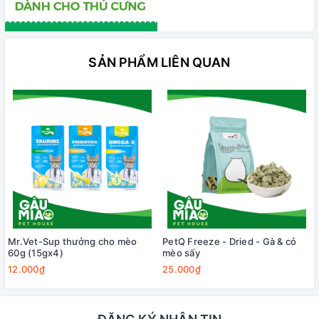
SẢN PHẨM LIÊN QUAN
Mr.Vet-Sup thưởng cho mèo
PetQ Freeze - Dried - Gà & cỏ
60g (15gx4)
mèo sấy
12.000₫
25.000₫