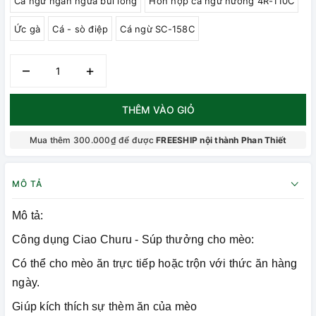
Cá ngừ ngăn ngừa búi lông
Hỗn hợp cá ngừ nướng 4R-110C
Ức gà
Cá - sò điệp
Cá ngừ SC-158C
–
+
THÊM VÀO GIỎ
Mua thêm 300.000₫ để được
FREESHIP nội thành Phan Thiết
MÔ TẢ
Mô tả:
Công dụng Ciao Churu - Súp thưởng cho mèo:
Có thể cho mèo ăn trực tiếp hoặc trộn với thức ăn hàng
ngày.
Giúp kích thích sự thèm ăn của mèo