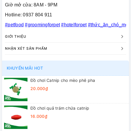
Giờ mở cửa: 8AM - 9PM
Hotline: 0937 804 911
#petfood
#groomingforpet
#hotelforpet
#thức_ăn_chó_mèo
GIỚI THIỆU
NHẬN XÉT SẢN PHẨM
KHUYẾN MÃI HOT
Đồ chơi Catnip cho mèo phê pha
20.000₫
Đồ chơi quả trám chứa catnip
16.000₫