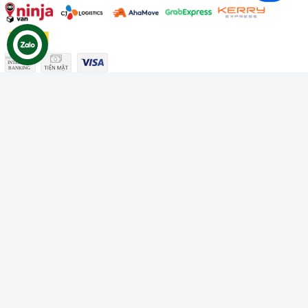
Công ty TNHH Thương mại Dịch vụ Gâu Miao
Giấy chứng nhận ĐKDN số: 3401229674 do Sở KHĐT Bình
Thuận cấp ngày 10/01/2022
Giấy chứng nhận đủ điều kiện số: 06/GCN-KDT do Chi cục
Thú y Bình Thuận cấp ngày 18/01/2022
© Bản quyền thuộc về
Công ty TNHH Thương mại Dịch vụ Gâu
Miao
Cung cấp bởi
Sapo