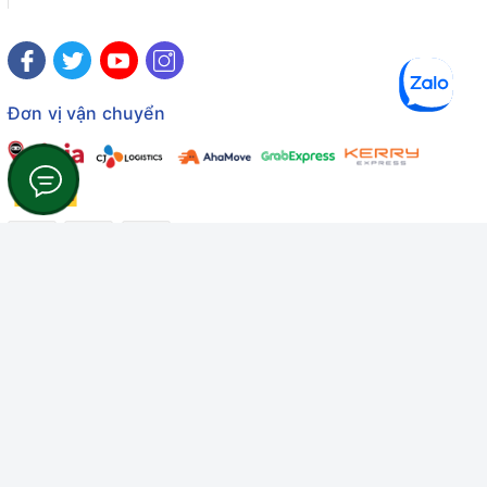
Đơn vị vận chuyển
Công ty TNHH Thương mại Dịch vụ Gâu Miao
Giấy chứng nhận ĐKDN số: 3401229674 do Sở KHĐT Bình
Thuận cấp ngày 10/01/2022
Giấy chứng nhận đủ điều kiện số: 06/GCN-KDT do Chi cục