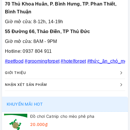
70 Thủ Khoa Huân, P. Bình Hưng, TP. Phan Thiết,
Bình Thuận
Giờ mở cửa: 8-12h, 14-19h
55 Đường 66, Thảo Điền, TP Thủ Đức
Giờ mở cửa: 8AM - 9PM
Hotline: 0937 804 911
#petfood
#groomingforpet
#hotelforpet
#thức_ăn_chó_mèo
GIỚI THIỆU
NHẬN XÉT SẢN PHẨM
KHUYẾN MÃI HOT
Đồ chơi Catnip cho mèo phê pha
20.000₫