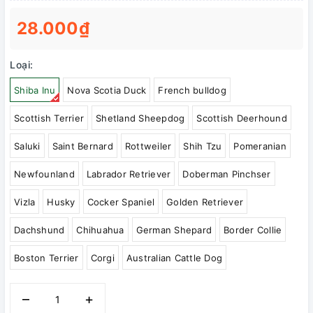
28.000₫
Loại:
Shiba Inu
Nova Scotia Duck
French bulldog
Scottish Terrier
Shetland Sheepdog
Scottish Deerhound
Saluki
Saint Bernard
Rottweiler
Shih Tzu
Pomeranian
Newfounland
Labrador Retriever
Doberman Pinchser
Vizla
Husky
Cocker Spaniel
Golden Retriever
Dachshund
Chihuahua
German Shepard
Border Collie
Boston Terrier
Corgi
Australian Cattle Dog
–
+