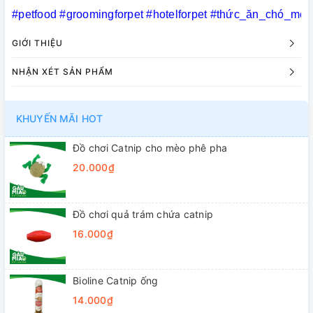
#petfood
#groomingforpet
#hotelforpet
#thức_ăn_chó_mèo
GIỚI THIỆU
NHẬN XÉT SẢN PHẨM
KHUYẾN MÃI HOT
Đồ chơi Catnip cho mèo phê pha
20.000₫
Đồ chơi quả trám chứa catnip
16.000₫
Bioline Catnip ống
14.000₫