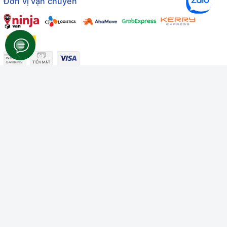
Đơn vị vận chuyển
Công ty TNHH Thương mại Dịch vụ Gâu Miao
Giấy chứng nhận ĐKDN số: 3401229674 do Sở KHĐT Bình
Thuận cấp ngày 10/01/2022
Giấy chứng nhận đủ điều kiện số: 06/GCN-KDT do Chi cục
Thú y Bình Thuận cấp ngày 18/01/2022
© Bản quyền thuộc về
Công ty TNHH Thương mại Dịch vụ Gâu
Miao