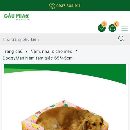
0937 804 911
0
0
Trang chủ
Nệm, nhà, ổ cho mèo
DoggyMan Nệm tam giác 65*45cm