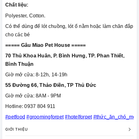
Chất liệu:
Polyester, Cotton.
Có thể dùng để lót chuồng, lót ổ nằm hoặc làm chăn đắp
cho các bé
===== Gâu Miao Pet House =====
70 Thủ Khoa Huân, P. Bình Hưng, TP. Phan Thiết,
Bình Thuận
Giờ mở cửa: 8-12h, 14-19h
55 Đường 66, Thảo Điền, TP Thủ Đức
Giờ mở cửa: 8AM - 9PM
Hotline: 0937 804 911
#petfood
#groomingforpet
#hotelforpet
#thức_ăn_chó_mèo
GIỚI THIỆU