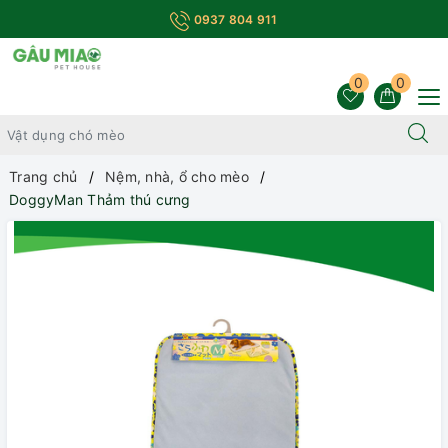
0937 804 911
0
0
Trang chủ
Nệm, nhà, ổ cho mèo
DoggyMan Thảm thú cưng