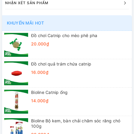
NHẬN XÉT SẢN PHẨM
KHUYẾN MÃI HOT
Đồ chơi Catnip cho mèo phê pha
20.000₫
Đồ chơi quả trám chứa catnip
16.000₫
Bioline Catnip ống
14.000₫
Bioline Bộ kem, bàn chải chăm sóc răng chó
100g