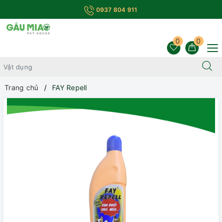
0937 804 911
0
0
Trang chủ
FAY Repell