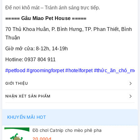
Để nơi khô mát – Tránh ánh sáng trực tiếp.
===== Gâu Miao Pet House =====
70 Thủ Khoa Huân, P. Bình Hưng, TP. Phan Thiết, Bình
Thuận
Giờ mở cửa: 8-12h, 14-19h
Hotline: 0937 804 911
#petfood
#groomingforpet
#hotelforpet
#thức_ăn_chó_mèo
GIỚI THIỆU
NHẬN XÉT SẢN PHẨM
KHUYẾN MÃI HOT
Đồ chơi Catnip cho mèo phê pha
20.000₫