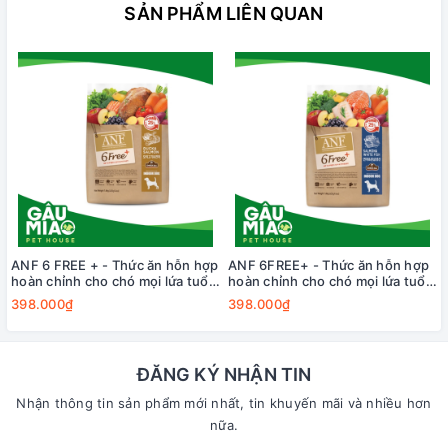
SẢN PHẨM LIÊN QUAN
ANF 6 FREE + - Thức ăn hỗn hợp
ANF 6FREE+ - Thức ăn hỗn hợp
hoàn chỉnh cho chó mọi lứa tuổi
hoàn chỉnh cho chó mọi lứa tuổi
vị Vịt và Cá hồi 1.6kg
vị Cá hồi với Cá thịt trắng
398.000₫
398.000₫
ĐĂNG KÝ NHẬN TIN
Nhận thông tin sản phẩm mới nhất, tin khuyến mãi và nhiều hơn
nữa.