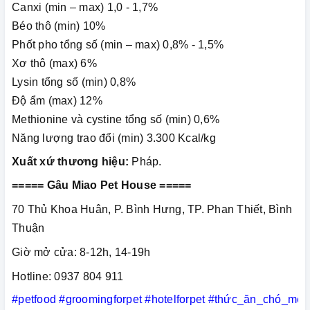
Canxi (min – max) 1,0 - 1,7%
Béo thô (min) 10%
Phốt pho tổng số (min – max) 0,8% - 1,5%
Xơ thô (max) 6%
Lysin tổng số (min) 0,8%
Độ ẩm (max) 12%
Methionine và cystine tổng số (min) 0,6%
Năng lượng trao đổi (min) 3.300 Kcal/kg
Xuất xứ thương hiệu:
Pháp.
===== Gâu Miao Pet House =====
70 Thủ Khoa Huân, P. Bình Hưng, TP. Phan Thiết, Bình
Thuận
Giờ mở cửa: 8-12h, 14-19h
Hotline: 0937 804 911
#petfood
#groomingforpet
#hotelforpet
#thức_ăn_chó_mèo