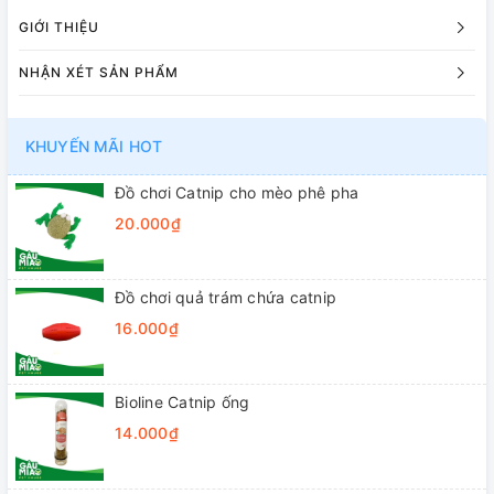
GIỚI THIỆU
NHẬN XÉT SẢN PHẨM
KHUYẾN MÃI HOT
Đồ chơi Catnip cho mèo phê pha
20.000₫
Đồ chơi quả trám chứa catnip
16.000₫
Bioline Catnip ống
14.000₫