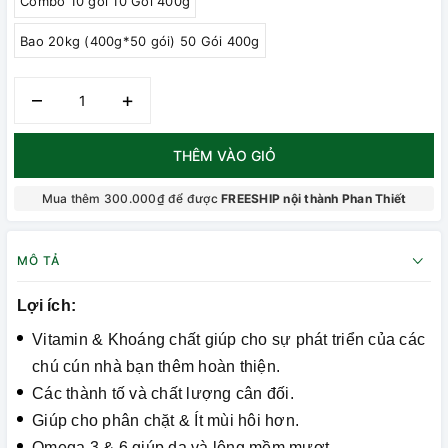
Combo 10 gói 10 Gói 400g
Bao 20kg (400g*50 gói) 50 Gói 400g
–
+
THÊM VÀO GIỎ
Mua thêm 300.000₫ để được
FREESHIP nội thành Phan Thiết
MÔ TẢ
Lợi ích:
Vitamin & Khoáng chất giúp cho sự phát triển của các
chú cún nhà bạn thêm hoàn thiện.
Các thành tố và chất lượng cân đối.
Giúp cho phân chặt & Ít mùi hôi hơn.
Omega 3 & 6 giúp da và lông mềm mượt.