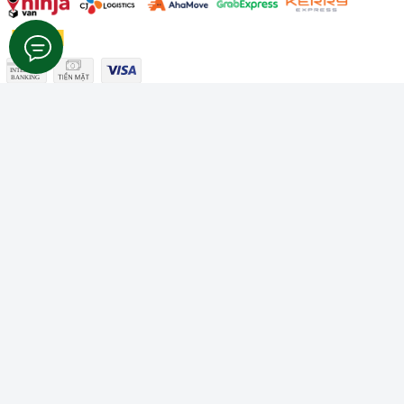
Công ty TNHH Thương mại Dịch vụ Gâu Miao
Giấy chứng nhận ĐKDN số: 3401229674 do Sở KHĐT Bình
Thuận cấp ngày 10/01/2022
Giấy chứng nhận đủ điều kiện số: 06/GCN-KDT do Chi cục
Thú y Bình Thuận cấp ngày 18/01/2022
© Bản quyền thuộc về
Công ty TNHH Thương mại Dịch vụ Gâu
Miao
Cung cấp bởi
Sapo