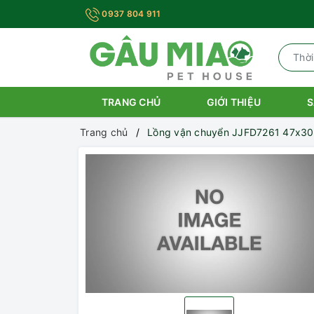
0937 804 911
TRANG CHỦ
GIỚI THIỆU
S
Trang chủ
Lồng vận chuyển JJFD7261 47x3