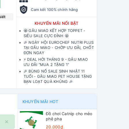
Cam kết 100% chính hãng
iết
KHUYẾN MÃI NỔI BẬT
🤩 GÂU MIAO KẾT HỢP TOPPET -
SIÊU SALE CỰC ĐỈNH 🤩
🎉 NGÀY HỘI EUROCHEF NUTRI PLUS
TẠI GÂU MIAO - CHỚP ƯU ĐÃI, CHỐT
ĐƠN NGAY
⚡️ DEAL HỜI THÁNG 9 - GÂU MIAO
ƯU ĐÃI "MUA 2 TẶNG 1"
🎉 BÙNG NỔ SALE SINH NHẬT 11
TUỔI - GÂU MIAO PET HOUSE TẶNG
BẠN LOẠT QUÀ KHỦNG 🎉
KHUYẾN MÃI HOT
Đồ chơi Catnip cho mèo
phê pha
×
20.000₫