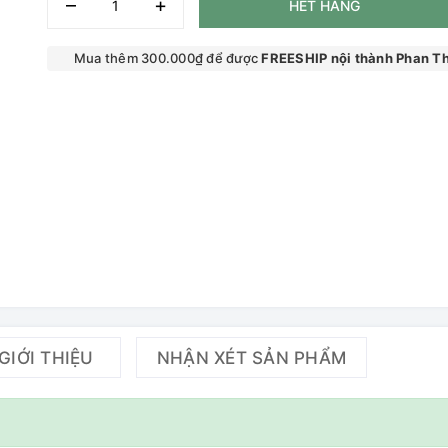
–
+
HẾT HÀNG
Mua thêm 300.000₫ để được
FREESHIP nội thành Phan Th
GIỚI THIỆU
NHẬN XÉT SẢN PHẨM