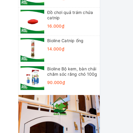
Đồ chơi quả trám chứa
catnip
16.000₫
Bioline Catnip ống
14.000₫
Bioline Bộ kem, bàn chải
chăm sóc răng chó 100g
90.000₫