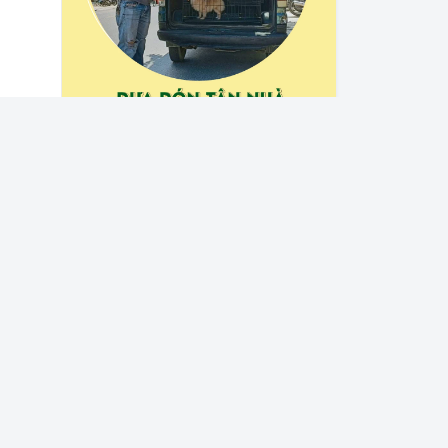
Đăng ký
ng tôi
Đơn vị vận chuyển
et House