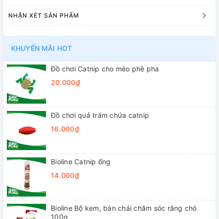
NHẬN XÉT SẢN PHẨM
KHUYẾN MÃI HOT
Đồ chơi Catnip cho mèo phê pha
20.000₫
Đồ chơi quả trám chứa catnip
16.000₫
Bioline Catnip ống
14.000₫
Bioline Bộ kem, bàn chải chăm sóc răng chó
100g