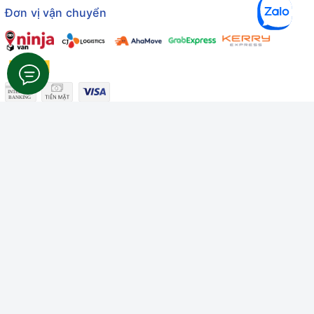
Đơn vị vận chuyển
Công ty TNHH Thương mại Dịch vụ Gâu Miao
Giấy chứng nhận ĐKDN số: 3401229674 do Sở KHĐT Bình
Thuận cấp ngày 10/01/2022
Giấy chứng nhận đủ điều kiện số: 06/GCN-KDT do Chi cục
Thú y Bình Thuận cấp ngày 18/01/2022
© Bản quyền thuộc về
Công ty TNHH Thương mại Dịch vụ Gâu