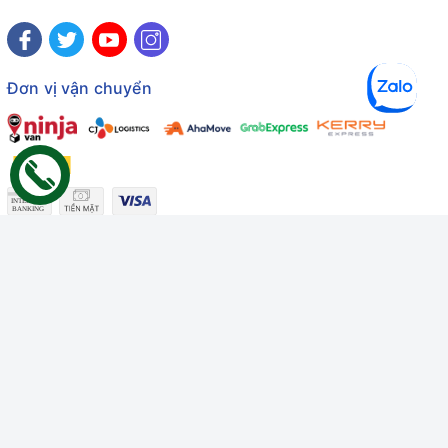
Đơn vị vận chuyển
Công ty TNHH Thương mại Dịch vụ Gâu Miao
Giấy chứng nhận ĐKDN số: 3401229674 do Sở KHĐT Bình
Thuận cấp ngày 10/01/2022
Giấy chứng nhận đủ điều kiện số: 06/GCN-KDT do Chi cục
Thú y Bình Thuận cấp ngày 18/01/2022