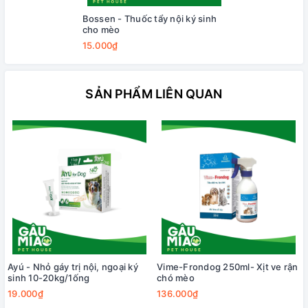
Bossen - Thuốc tẩy nội ký sinh
cho mèo
15.000₫
SẢN PHẨM LIÊN QUAN
Ayú - Nhỏ gáy trị nội, ngoại ký
Vime-Frondog 250ml- Xịt ve rận
sinh 10-20kg/1ống
chó mèo
19.000₫
136.000₫