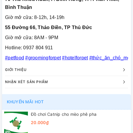
Bình Thuận
Giờ mở cửa: 8-12h, 14-19h
55 Đường 66, Thảo Điền, TP Thủ Đức
Giờ mở cửa: 8AM - 9PM
Hotline: 0937 804 911
#petfood
#groomingforpet
#hotelforpet
#thức_ăn_chó_mèo
GIỚI THIỆU
NHẬN XÉT SẢN PHẨM
KHUYẾN MÃI HOT
Đồ chơi Catnip cho mèo phê pha
20.000₫