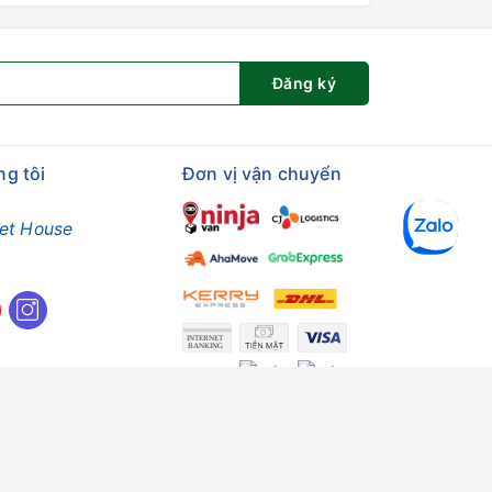
Đăng ký
ng tôi
Đơn vị vận chuyển
et House