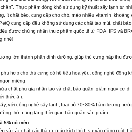
 chân". Thực phẩm đông khô sử dụng kỹ thuật sấy lạnh tự nh
g, ít chất béo, cung cấp cho chó, mèo nhiều vitamin, khoáng 
PetQ cung cấp đều không sử dụng các chất tạo mùi, chất bảo
n đều được chứng nhận thực phẩm quốc tế từ FDA, IFS và B
g nhé!
lượng lớn thành phần dinh dưỡng, giúp thú cưng hấp thụ đư
o phù hợp cho thủ cưng có hệ tiêu hoá yếu, công nghệ đông k
 ngon miệng.
ứa chất phụ gia nhân tạo và chất bảo quần, giảm nguy cơ dị
ới thức ăn.
à sấy, với công nghệ sấy lạnh, loại bỏ 70~80% hàm lượng nước
g đồng thời cũng tăng thời gian bảo quản sản phẩm
và 5% cỏ mèo
n và các chất cấu thành, giúp kích thích sự vận động ruột, hỗ