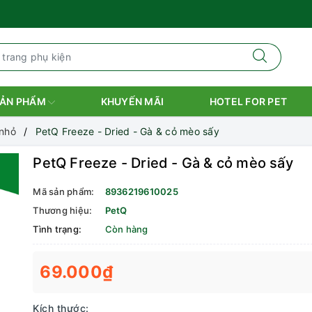
ẢN PHẨM
KHUYẾN MÃI
HOTEL FOR PET
 nhỏ
PetQ Freeze - Dried - Gà & cỏ mèo sấy
PetQ Freeze - Dried - Gà & cỏ mèo sấy
Mã sản phẩm:
8936219610025
Thương hiệu:
PetQ
Tình trạng:
Còn hàng
69.000₫
Kích thước: