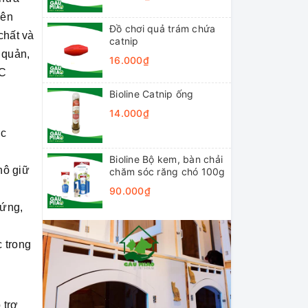
iên
Đồ chơi quả trám chứa
chất và
catnip
 quản,
16.000₫
RC
Bioline Catnip ống
14.000₫
ợc
Bioline Bộ kem, bàn chải
hô giữ
chăm sóc răng chó 100g
90.000₫
 ứng,
 trong
 trợ