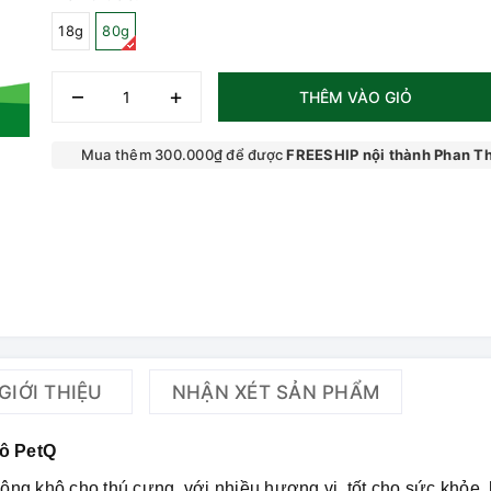
18g
80g
–
+
THÊM VÀO GIỎ
Mua thêm 300.000₫ để được
FREESHIP nội thành Phan Th
GIỚI THIỆU
NHẬN XÉT SẢN PHẨM
ô PetQ
ng khô cho thú cưng, với nhiều hương vị, tốt cho sức khỏe,