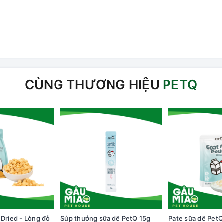
CÙNG THƯƠNG HIỆU
PETQ
 Dried - Lòng đỏ
Súp thưởng sữa dê PetQ 15g
Pate sữa dê Pet