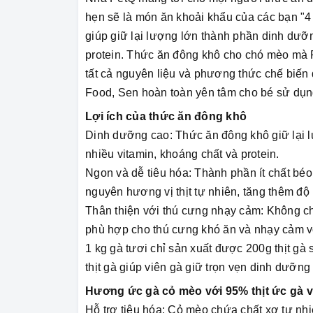
hẹn sẽ là món ăn khoải khẩu của các bạn "4
giúp giữ lại lượng lớn thành phần dinh dưỡn
protein. Thức ăn đông khô cho chó mèo mà 
tất cả nguyên liệu và phương thức chế biế
Food, Sen hoàn toàn yên tâm cho bé sử dụn
Lợi ích của thức ăn đông khô
Dinh dưỡng cao: Thức ăn đông khô giữ lại 
nhiều vitamin, khoáng chất và protein.
Ngon và dễ tiêu hóa: Thành phần ít chất bé
nguyên hương vị thịt tự nhiên, tăng thêm độ
Thân thiện với thú cưng nhạy cảm: Không ch
phù hợp cho thú cưng khó ăn và nhạy cảm v
1 kg gà tươi chỉ sản xuất được 200g thịt g
thịt gà giúp viên gà giữ trọn vẹn dinh dưỡn
Hương ức gà cỏ mèo với 95% thịt ức gà 
Hỗ trợ tiêu hóa: Cỏ mèo chứa chất xơ tự nhiê