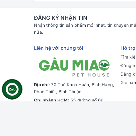
ĐĂNG KÝ NHẬN TIN
Nhận thông tin sản phẩm mới nhất, tin khuyến mã
nữa.
Liên hệ với chúng tôi
Hỗ trợ
Tìm ki
Đăng n
Đăng k
Giỏ hà
Địa chỉ:
70 Thủ Khoa Huân, Bình Hưng,
Phan Thiết, Bình Thuận
Chi nhánh HCM:
55 đường số 66,
Thảo Điền, Thủ Đức, HCM
Email:
gaumiao@gmail.com
Điện thoại:
0937 804 911
Zalo:
Gâu Miao Pet House