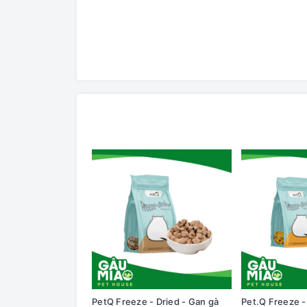
PetQ Freeze - Dried - Gan gà
Pet.Q Freeze -