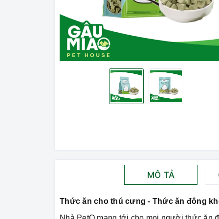
MÔ TẢ
Thức ăn cho thú cưng - Thức ăn đông kh
Nhà PetQ mang tới cho mọi người thức ăn đô