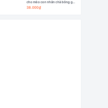
cho mèo con nhân chà bông gà
cho mèo mọi lứa tu
+ sữa dê
bông gà + gà sấy
38.000₫
38.000₫