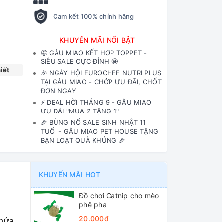
Cam kết 100% chính hãng
KHUYẾN MÃI NỔI BẬT
🤩 GÂU MIAO KẾT HỢP TOPPET -
SIÊU SALE CỰC ĐỈNH 🤩
iết
🎉 NGÀY HỘI EUROCHEF NUTRI PLUS
TẠI GÂU MIAO - CHỚP ƯU ĐÃI, CHỐT
ĐƠN NGAY
⚡️ DEAL HỜI THÁNG 9 - GÂU MIAO
ƯU ĐÃI "MUA 2 TẶNG 1"
🎉 BÙNG NỔ SALE SINH NHẬT 11
TUỔI - GÂU MIAO PET HOUSE TẶNG
BẠN LOẠT QUÀ KHỦNG 🎉
KHUYẾN MÃI HOT
Đồ chơi Catnip cho mèo
phê pha
20.000₫
 hứa