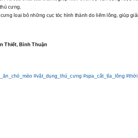
 thú cưng.
cưng loại bỏ những cục tóc hình thành do liếm lông, giúp giả
n Thiết, Bình Thuận
c_ăn_chó_mèo
#vật_dụng_thú_cưng
#spa_cắt_tỉa_lông
#thờ