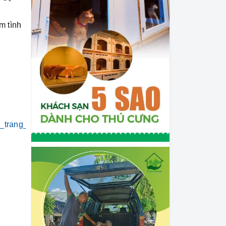
m tình
i_trang_thú_cưng
#khách_sạn_thú_cưng