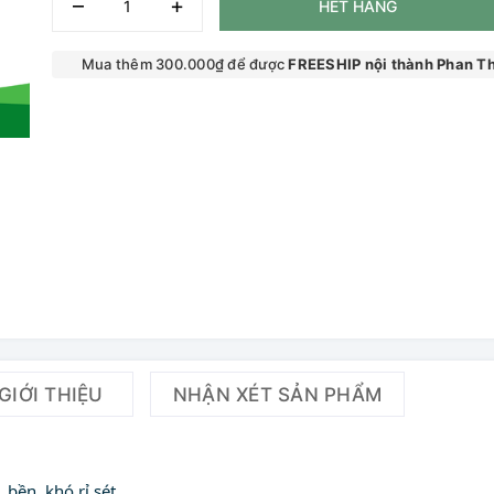
–
+
HẾT HÀNG
Mua thêm 300.000₫ để được
FREESHIP nội thành Phan Th
GIỚI THIỆU
NHẬN XÉT SẢN PHẨM
 bền, khó rỉ sét.