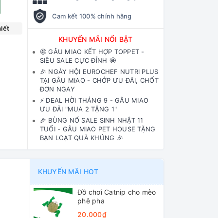
Cam kết 100% chính hãng
iết
KHUYẾN MÃI NỔI BẬT
🤩 GÂU MIAO KẾT HỢP TOPPET -
SIÊU SALE CỰC ĐỈNH 🤩
🎉 NGÀY HỘI EUROCHEF NUTRI PLUS
TẠI GÂU MIAO - CHỚP ƯU ĐÃI, CHỐT
ĐƠN NGAY
⚡️ DEAL HỜI THÁNG 9 - GÂU MIAO
ƯU ĐÃI "MUA 2 TẶNG 1"
🎉 BÙNG NỔ SALE SINH NHẬT 11
TUỔI - GÂU MIAO PET HOUSE TẶNG
BẠN LOẠT QUÀ KHỦNG 🎉
KHUYẾN MÃI HOT
Đồ chơi Catnip cho mèo
phê pha
20.000₫