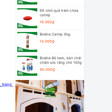
Đồ chơi quả trám chứa
catnip
16.000₫
Bioline Catnip ống
14.000₫
Bioline Bộ kem, bàn chải
chăm sóc răng chó 100g
90.000₫
i_trang_thú_cưng
#khách_sạn_thú_cưng