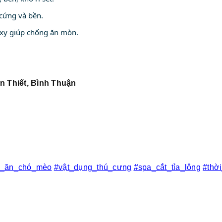
cứng và bền.
oxy giúp chống ăn mòn.
n Thiết, Bình Thuận
c_ăn_chó_mèo
#vật_dụng_thú_cưng
#spa_cắt_tỉa_lông
#thờ