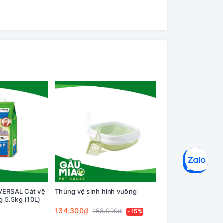
VERSAL Cát vệ
Thùng vệ sinh hình vuông
Sand Tinkerbell 1.
g 5.5kg (10L)
sinh tinh bột mì
134.300₫
94.500₫
158.000₫
105.00
- 15%