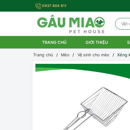
0937 804 911
TRANG CHỦ
GIỚI THIỆU
S
Trang chủ
Mèo
Vệ sinh cho mèo
Xẻng k