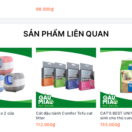
98.000₫
SẢN PHẨM LIÊN QUAN
o 2 cửa
Cát đậu nành Comfor Tofu cat
CAT'S BEST UNI
litter
sinh cho thú cưn
112.000₫
155.000₫