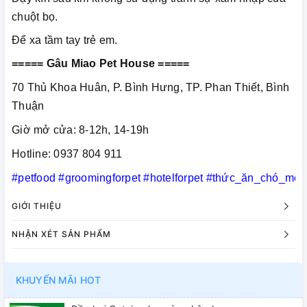
chuột bọ.
Để xa tầm tay trẻ em.
===== Gâu Miao Pet House =====
70 Thủ Khoa Huân, P. Bình Hưng, TP. Phan Thiết, Bình
Thuận
Giờ mở cửa: 8-12h, 14-19h
Hotline: 0937 804 911
#petfood
#groomingforpet
#hotelforpet
#thức_ăn_chó_mèo
GIỚI THIỆU
NHẬN XÉT SẢN PHẨM
KHUYẾN MÃI HOT