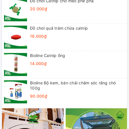
Đồ chơi Catnip cho mèo phê pha
20.000₫
Đồ chơi quả trám chứa catnip
16.000₫
Bioline Catnip ống
14.000₫
Bioline Bộ kem, bàn chải chăm sóc răng chó
100g
90.000₫