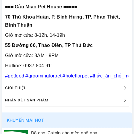
=== Gâu Miao Pet House =====
70 Thủ Khoa Huân, P. Bình Hưng, TP. Phan Thiết,
Bình Thuận
Giờ mở cửa: 8-12h, 14-19h
55 Đường 66, Thảo Điền, TP Thủ Đức
Giờ mở cửa: 8AM - 9PM
Hotline: 0937 804 911
#petfood
#groomingforpet
#hotelforpet
#thức_ăn_chó_mèo
GIỚI THIỆU
NHẬN XÉT SẢN PHẨM
KHUYẾN MÃI HOT
Đồ chơi Catnip cho mèo phê pha