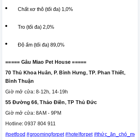
Chất xơ thô (tối đa) 1,0%
Tro (tối đa) 2,0%
Độ ẩm (tối đa) 89,0%
===== Gâu Miao Pet House =====
70 Thủ Khoa Huân, P. Bình Hưng, TP. Phan Thiết,
Bình Thuận
Giờ mở cửa: 8-12h, 14-19h
55 Đường 66, Thảo Điền, TP Thủ Đức
Giờ mở cửa: 8AM - 9PM
Hotline: 0937 804 911
#petfood
#groomingforpet
#hotelforpet
#thức_ăn_chó_mèo