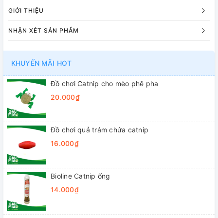
GIỚI THIỆU
NHẬN XÉT SẢN PHẨM
KHUYẾN MÃI HOT
Đồ chơi Catnip cho mèo phê pha
20.000₫
Đồ chơi quả trám chứa catnip
16.000₫
Bioline Catnip ống
14.000₫