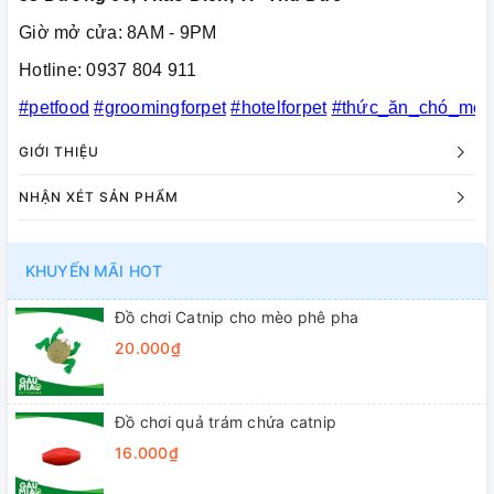
Giờ mở cửa: 8AM - 9PM
Hotline: 0937 804 911
#petfood
#groomingforpet
#hotelforpet
#thức_ăn_chó_mèo
GIỚI THIỆU
NHẬN XÉT SẢN PHẨM
KHUYẾN MÃI HOT
Đồ chơi Catnip cho mèo phê pha
20.000₫
Đồ chơi quả trám chứa catnip
16.000₫