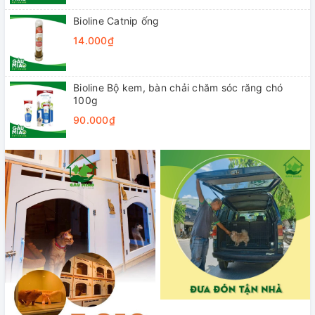
Bioline Catnip ống
14.000₫
Bioline Bộ kem, bàn chải chăm sóc răng chó
100g
90.000₫