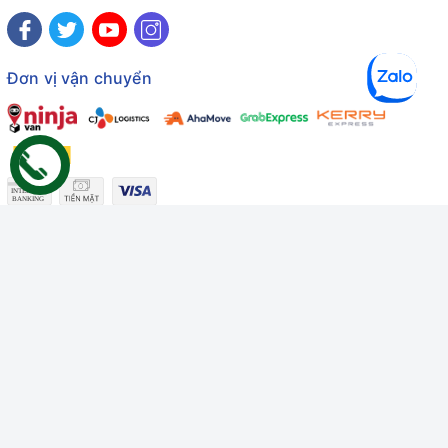
Đơn vị vận chuyển
Công ty TNHH Thương mại Dịch vụ Gâu Miao
Giấy chứng nhận ĐKDN số: 3401229674 do Sở KHĐT Bình
Thuận cấp ngày 10/01/2022
Giấy chứng nhận đủ điều kiện số: 06/GCN-KDT do Chi cục
Thú y Bình Thuận cấp ngày 18/01/2022