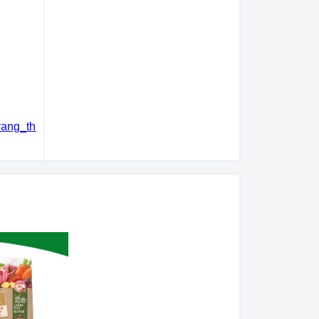
trang_thú_cưng
#khách_sạn_thú_cưng