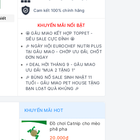
Cam kết 100% chính hãng
iết
KHUYẾN MÃI NỔI BẬT
🤩 GÂU MIAO KẾT HỢP TOPPET -
SIÊU SALE CỰC ĐỈNH 🤩
🎉 NGÀY HỘI EUROCHEF NUTRI PLUS
TẠI GÂU MIAO - CHỚP ƯU ĐÃI, CHỐT
ĐƠN NGAY
⚡️ DEAL HỜI THÁNG 9 - GÂU MIAO
ƯU ĐÃI "MUA 2 TẶNG 1"
🎉 BÙNG NỔ SALE SINH NHẬT 11
TUỔI - GÂU MIAO PET HOUSE TẶNG
BẠN LOẠT QUÀ KHỦNG 🎉
KHUYẾN MÃI HOT
Đồ chơi Catnip cho mèo
phê pha
20.000₫