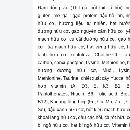
Đạm động vật (Thịt gà, bột thịt cá hồi), n
gluten, mỡ gà , gạo, protein đậu hà lan, n
hữu cơ, hương liệu tự nhiên, hạt hướ
dương hữu cơ, gạo nguyên cám hữu cơ, y
mạch hữu cơ, củ cải đường hữu cơ, gạo 
cơ, lúa mạch hữu cơ, hạt vừng hữu cơ, h
lanh hữu cơ, xenluloza, Choline-CL, can
carbon, canxi photpho, Lysine, Methionine, h
hướng dương hữu cơ, Muối, Lysin
Methionine, Taurine, chiết xuất cây Yucca, h
hợp vitamin (A, D3, E, K3, B1, B
Pantothenates, Niacin, B6, Folic acid, Bioti
B12), Khoáng tổng hợp (Fe, Cu, Mn, Zn, I, C
Se), đậu xanh hữu cơ, bột kiều mạch hữu c
khoai lang hữu cơ, dầu các hồi, cà rốt hữu c
bí ngô hữu cơ, hạt bí ngô hữu cơ, Vitamin 