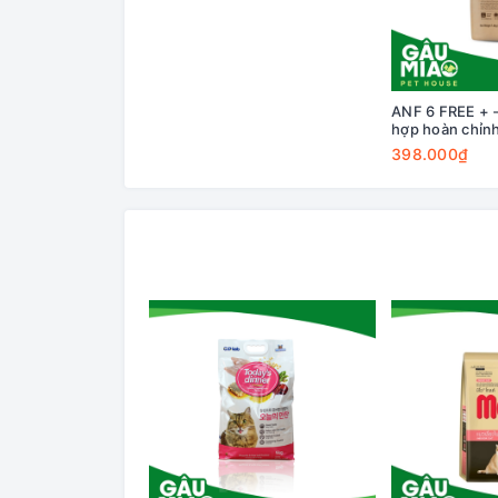
ANF 6 FREE + 
hợp hoàn chỉnh
tuổi vị Vịt và C
398.000₫