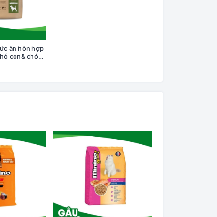
ức ăn hỗn hợp
chó con& chó