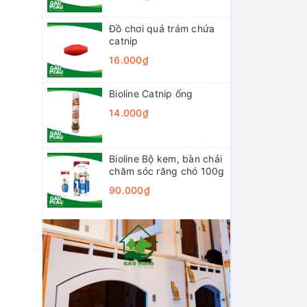
Đồ chơi quả trám chứa
catnip
16.000₫
Bioline Catnip ống
14.000₫
Bioline Bộ kem, bàn chải
chăm sóc răng chó 100g
90.000₫