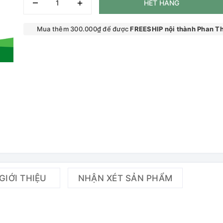
–
+
HẾT HÀNG
Mua thêm 300.000₫ để được
FREESHIP nội thành Phan Th
GIỚI THIỆU
NHẬN XÉT SẢN PHẨM