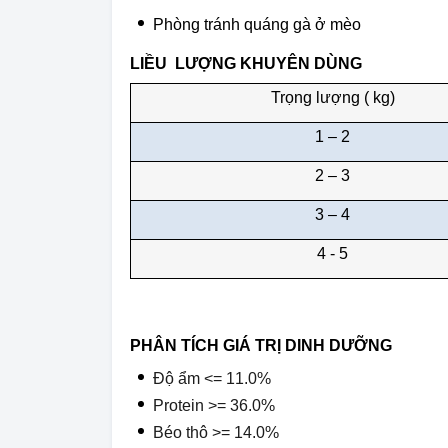
Phòng tránh quáng gà ở mèo
LIỀU LƯỢNG KHUYÊN DÙNG
Trọng lượng ( kg)
1 – 2
2 – 3
3 – 4
4 - 5
PHÂN TÍCH GIÁ TRỊ DINH DƯỠNG
Độ ẩm
<=
1
1.0
%
Protein >= 36.0%
Béo thô
>= 14.0
%