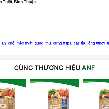
n Thiết, Bình Thuận
c_ăn_chó_mèo
#vật_dụng_thú_cưng
#spa_cắt_tỉa_lông
#thời_
CÙNG THƯƠNG HIỆU
ANF