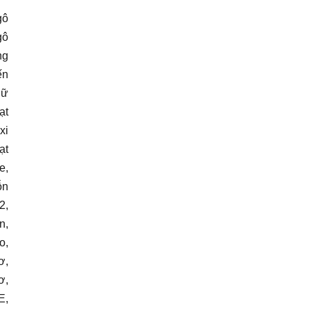
gô
gô
ng
ến
hữ
ạt
xi
ạt
e,
ỗn
2,
n,
o,
ơ,
ơ,
E,