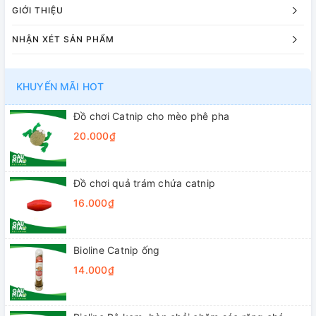
GIỚI THIỆU
NHẬN XÉT SẢN PHẨM
KHUYẾN MÃI HOT
Đồ chơi Catnip cho mèo phê pha
20.000₫
Đồ chơi quả trám chứa catnip
16.000₫
Bioline Catnip ống
14.000₫