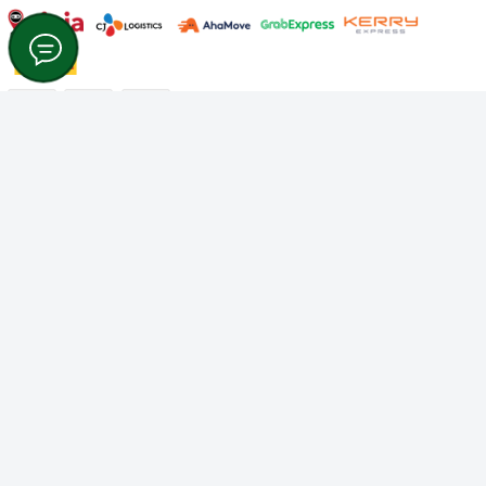
Công ty TNHH Thương mại Dịch vụ Gâu Miao
Giấy chứng nhận ĐKDN số: 3401229674 do Sở KHĐT Bình
Thuận cấp ngày 10/01/2022
Giấy chứng nhận đủ điều kiện số: 06/GCN-KDT do Chi cục
Thú y Bình Thuận cấp ngày 18/01/2022
© Bản quyền thuộc về
Công ty TNHH Thương mại Dịch vụ Gâu
Miao
Cung cấp bởi
Sapo