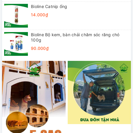
Bioline Catnip ống
14.000₫
Bioline Bộ kem, bàn chải chăm sóc răng chó
100g
90.000₫