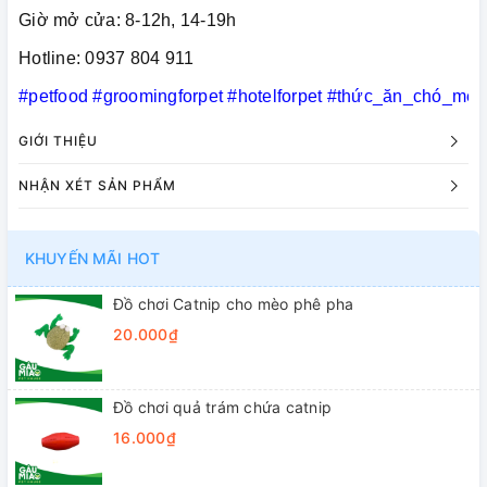
Giờ mở cửa: 8-12h, 14-19h
Hotline: 0937 804 911
#petfood
#groomingforpet
#hotelforpet
#thức_ăn_chó_mèo
GIỚI THIỆU
NHẬN XÉT SẢN PHẨM
KHUYẾN MÃI HOT
Đồ chơi Catnip cho mèo phê pha
20.000₫
Đồ chơi quả trám chứa catnip
16.000₫