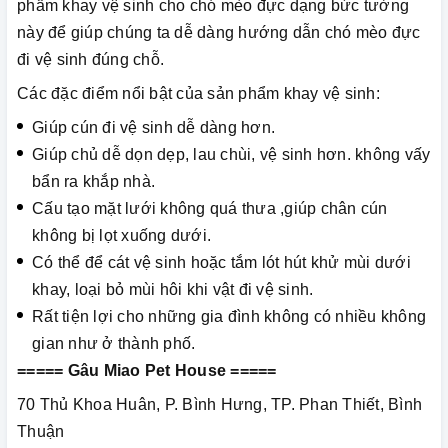
phẩm khay vệ sinh cho chó mèo đực dạng bức tường
này để giúp chúng ta dễ dàng hướng dẫn chó mèo đực
đi vệ sinh đúng chỗ.
Các đặc điểm nổi bật của sản phẩm khay vệ sinh:
Giúp cún đi vệ sinh dễ dàng hơn.
Giúp chủ dễ dọn dẹp, lau chùi, vệ sinh hơn. không vấy
bẩn ra khắp nhà.
Cấu tạo mặt lưới không quá thưa ,giúp chân cún
không bị lọt xuống dưới.
Có thể để cát vệ sinh hoặc tắm lót hút khử mùi dưới
khay, loại bỏ mùi hôi khi vật đi vệ sinh.
Rất tiện lợi cho những gia đình không có nhiều không
gian như ở thành phố.
===== Gâu Miao Pet House =====
70 Thủ Khoa Huân, P. Bình Hưng, TP. Phan Thiết, Bình
Thuận