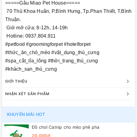
=====Gâu Miao Pet House=====
70 Thủ Khoa Huân, P.Bình Hưng, Tp.Phan Thiết, T.Bình
Thuận.
Giờ mở cửa: 8-12h, 14-19h
Hotline: 0937.804.911
#petfood #groomingforpet #hotelforpet
#thức_ăn_chó_mèo #vật_dụng_thú_cưng
#spa_cắt_tỉa_lông #thời_trang_thú_cưng
#khách_sạn_thú_cưng
GIỚI THIỆU
NHẬN XÉT SẢN PHẨM
KHUYẾN MÃI HOT
Đồ chơi Catnip cho mèo phê pha
20.000₫