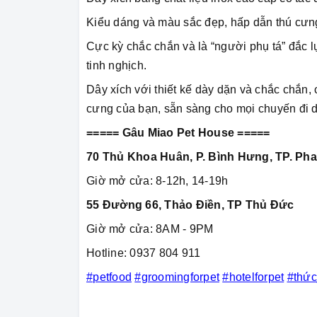
Kiểu dáng và màu sắc đẹp, hấp dẫn thú cưng
Cực kỳ chắc chắn và là “người phụ tá” đắc l
tinh nghịch.
Dây xích với thiết kế dày dặn và chắc chắn,
cưng của bạn, sẵn sàng cho mọi chuyến đi 
===== Gâu Miao Pet House =====
70 Thủ Khoa Huân, P. Bình Hưng, TP. Pha
Giờ mở cửa: 8-12h, 14-19h
55 Đường 66, Thảo Điền, TP Thủ Đức
Giờ mở cửa: 8AM - 9PM
Hotline: 0937 804 911
#petfood
#groomingforpet
#hotelforpet
#thứ