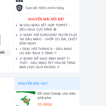
Cam kết 100% chính hãng
KHUYẾN MÃI NỔI BẬT
🤩 GÂU MIAO KẾT HỢP TOPPET -
SIÊU SALE CỰC ĐỈNH 🤩
🎉 NGÀY HỘI EUROCHEF NUTRI PLUS
TẠI GÂU MIAO - CHỚP ƯU ĐÃI, CHỐT
ĐƠN NGAY
⚡️ DEAL HỜI THÁNG 9 - GÂU MIAO
iết
ƯU ĐÃI "MUA 2 TẶNG 1"
🎉 BÙNG NỔ SALE SINH NHẬT 11
TUỔI - GÂU MIAO PET HOUSE TẶNG
BẠN LOẠT QUÀ KHỦNG 🎉
KHUYẾN MÃI HOT
Đồ chơi Catnip cho mèo
phê pha
20.000₫