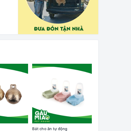
Bát cho ăn tự động
Cây lăn lông trên q