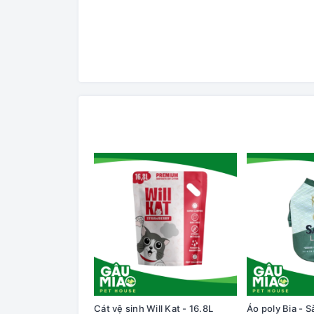
Cát vệ sinh Will Kat - 16.8L
Áo poly Bia - S