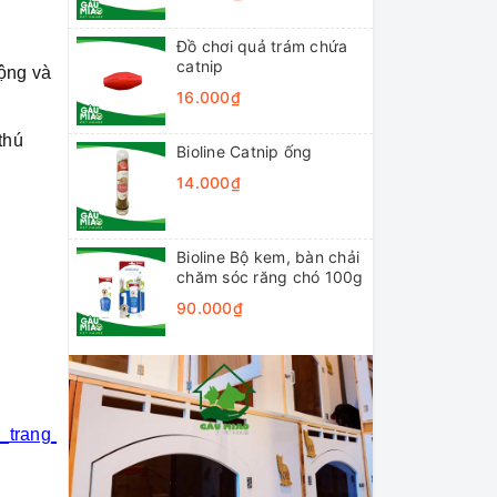
Đồ chơi quả trám chứa
catnip
động và
16.000₫
thú
Bioline Catnip ống
14.000₫
Bioline Bộ kem, bàn chải
chăm sóc răng chó 100g
90.000₫
i_trang_thú_cưng
#khách_sạn_thú_cưng