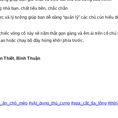
 nhà bạn, chất liệu bền, chắc chắn
ực và lý tưởng giúp bạn dễ dàng “quản lý” các chú cún hiếu 
 chiếc vòng cổ này sẽ nằm thật gọn gàng và êm ái trên cổ chú 
dạo hoặc chạy bộ đầy hứng khởi phía trước.
n Thiết, Bình Thuận
c_ăn_chó_mèo
#vật_dụng_thú_cưng
#spa_cắt_tỉa_lông
#thờ