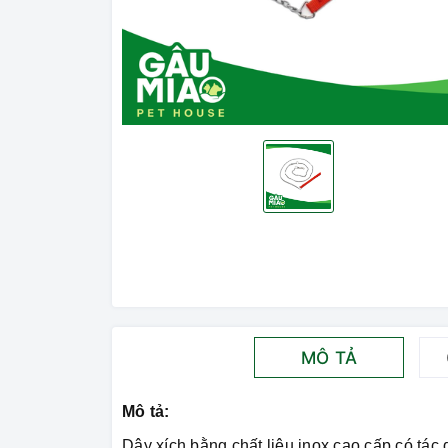
MÔ TẢ
Mô tả:
Dây xích bằng chất liệu inox cao cấp có tác