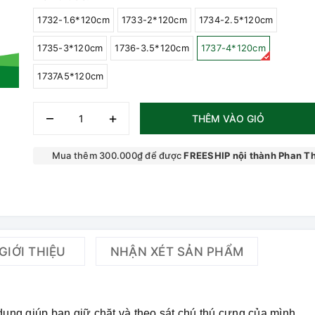
1732-1.6*120cm
1733-2*120cm
1734-2.5*120cm
1735-3*120cm
1736-3.5*120cm
1737-4*120cm
1737A5*120cm
–
+
THÊM VÀO GIỎ
Mua thêm 300.000₫ để được
FREESHIP nội thành Phan Th
GIỚI THIỆU
NHẬN XÉT SẢN PHẨM
 dụng giúp bạn giữ chặt và theo sát chú thú cưng của mình.