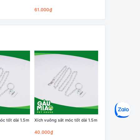
Cleaning Base
61.000₫
75.000₫
óc tốt dài 1.5m
Xích vuông sắt móc tốt dài 1.5m
Xích vuông sắt sơn
1.5m
40.000₫
28.000₫