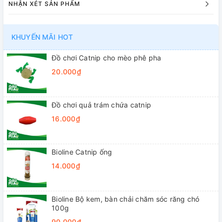
NHẬN XÉT SẢN PHẨM
KHUYẾN MÃI HOT
Đồ chơi Catnip cho mèo phê pha
20.000₫
Đồ chơi quả trám chứa catnip
16.000₫
Bioline Catnip ống
14.000₫
Bioline Bộ kem, bàn chải chăm sóc răng chó
100g
90.000₫