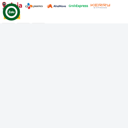
Công ty TNHH Thương mại Dịch vụ Gâu Miao
Giấy chứng nhận ĐKDN số: 3401229674 do Sở KHĐT Bình
Thuận cấp ngày 10/01/2022
Giấy chứng nhận đủ điều kiện số: 06/GCN-KDT do Chi cục
Thú y Bình Thuận cấp ngày 18/01/2022
© Bản quyền thuộc về
Công ty TNHH Thương mại Dịch vụ Gâu
Miao
Cung cấp bởi
Sapo