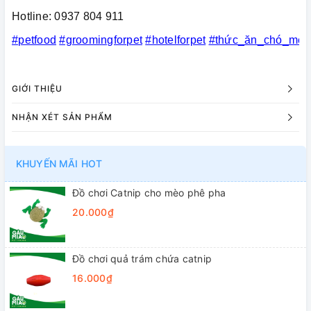
Hotline: 0937 804 911
#petfood
#groomingforpet
#hotelforpet
#thức_ăn_chó_mèo
GIỚI THIỆU
NHẬN XÉT SẢN PHẨM
KHUYẾN MÃI HOT
Đồ chơi Catnip cho mèo phê pha
20.000₫
Đồ chơi quả trám chứa catnip
16.000₫