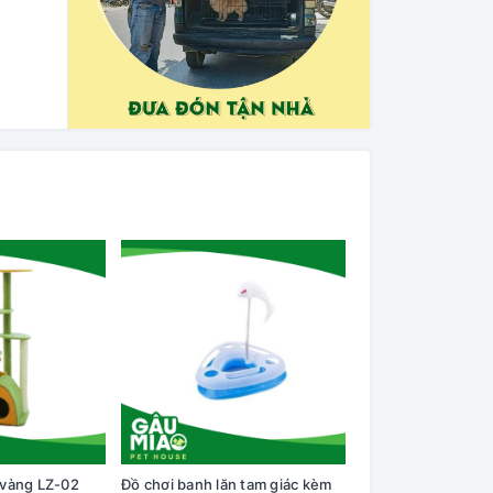
 vàng LZ-02
Đồ chơi banh lăn tam giác kèm
Đồ chơi Bướm xoay