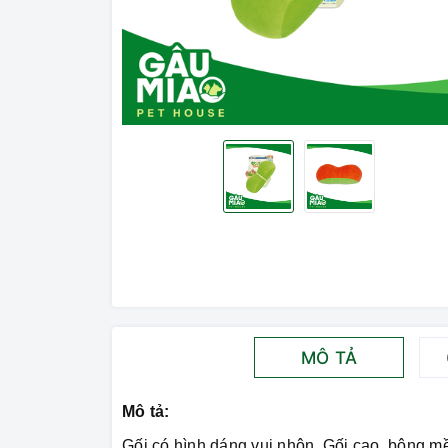
MÔ TẢ
Mô tả:
Gối có hình dáng vui nhộn. Gối cao, bông m