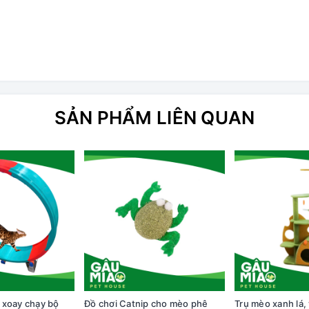
SẢN PHẨM LIÊN QUAN
 xoay chạy bộ
Đồ chơi Catnip cho mèo phê
Trụ mèo xanh lá,