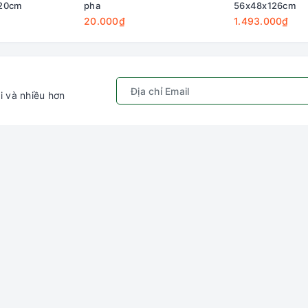
120cm
pha
56x48x126cm
20.000₫
1.493.000₫
i và nhiều hơn
Chính sách
Kết nối với chú
ếm
Quy định sử dụng
Gâu Miao P
hập
Chính sách bảo mật
ý
Hướng dẫn đặt hàng &
thanh toán
ng
Chính sách vận chuyển
Chính sách đổi trả
Chính sách kiểm hàng