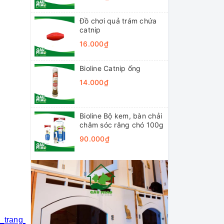
Đồ chơi quả trám chứa
catnip
16.000₫
Bioline Catnip ống
14.000₫
Bioline Bộ kem, bàn chải
chăm sóc răng chó 100g
90.000₫
i_trang_thú_cưng
#khách_sạn_thú_cưng