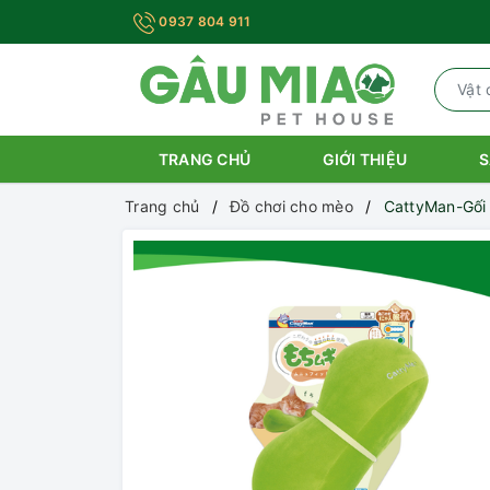
0937 804 911
TRANG CHỦ
GIỚI THIỆU
S
Trang chủ
Đồ chơi cho mèo
CattyMan-Gối 