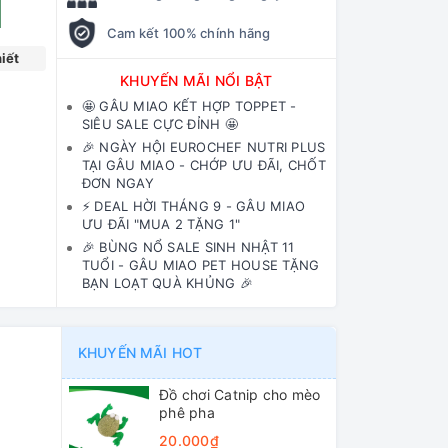
Cam kết 100% chính hãng
iết
KHUYẾN MÃI NỔI BẬT
🤩 GÂU MIAO KẾT HỢP TOPPET -
SIÊU SALE CỰC ĐỈNH 🤩
🎉 NGÀY HỘI EUROCHEF NUTRI PLUS
TẠI GÂU MIAO - CHỚP ƯU ĐÃI, CHỐT
ĐƠN NGAY
⚡️ DEAL HỜI THÁNG 9 - GÂU MIAO
ƯU ĐÃI "MUA 2 TẶNG 1"
🎉 BÙNG NỔ SALE SINH NHẬT 11
TUỔI - GÂU MIAO PET HOUSE TẶNG
BẠN LOẠT QUÀ KHỦNG 🎉
KHUYẾN MÃI HOT
Đồ chơi Catnip cho mèo
phê pha
20.000₫