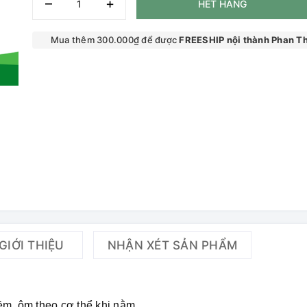
–
+
HẾT HÀNG
Mua thêm 300.000₫ để được
FREESHIP nội thành Phan Th
GIỚI THIỆU
NHẬN XÉT SẢN PHẨM
ềm, ôm theo cơ thể khi nằm