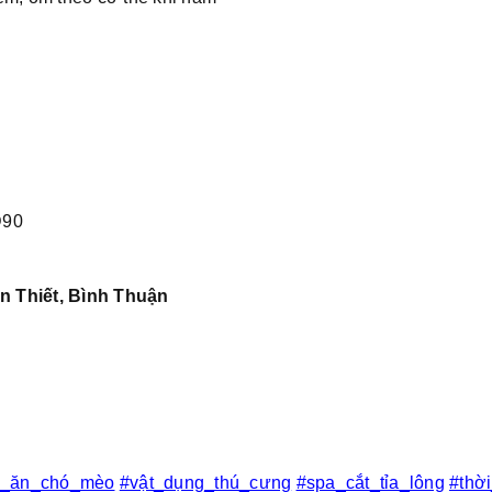
D90
n Thiết, Bình Thuận
c_ăn_chó_mèo
#vật_dụng_thú_cưng
#spa_cắt_tỉa_lông
#thờ