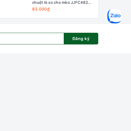
chuột lò xo cho mèo JJFC4828
mèo LWS173143
25*25*8cm
83.000₫
236.000₫
Đăng ký
ng tôi
Đơn vị vận chuyển
et House