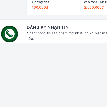
Chewy fish
cho mèo 113*
160.000₫
2.650.000₫
ĐĂNG KÝ NHẬN TIN
Nhận thông tin sản phẩm mới nhất, tin khuyến mã
nữa.
Liên hệ với chúng tôi
Hỗ trợ
Tìm ki
Đăng n
Đăng k
Giỏ hà
Địa chỉ:
70 Thủ Khoa Huân, Bình Hưng,
Phan Thiết, Bình Thuận
Chi nhánh HCM:
55 đường số 66,
Thảo Điền, Thủ Đức, HCM
Email:
gaumiao@gmail.com