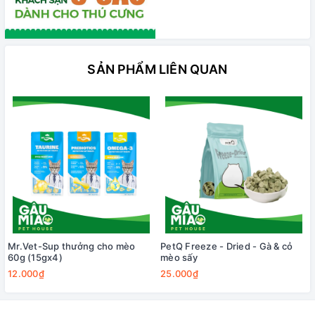
SẢN PHẨM LIÊN QUAN
Mr.Vet-Sup thưởng cho mèo
PetQ Freeze - Dried - Gà & cỏ
60g (15gx4)
mèo sấy
12.000₫
25.000₫