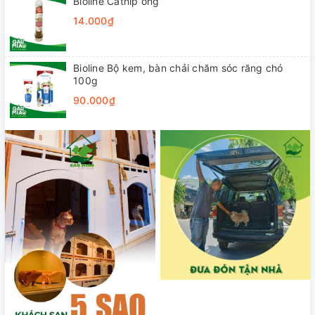
Bioline Catnip ống
14.000₫
Bioline Bộ kem, bàn chải chăm sóc răng chó
100g
90.000₫