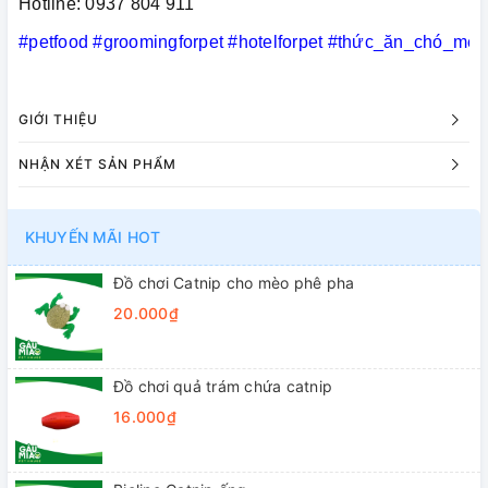
Hotline: 0937 804 911
#petfood
#groomingforpet
#hotelforpet
#thức_ăn_chó_mèo
GIỚI THIỆU
NHẬN XÉT SẢN PHẨM
KHUYẾN MÃI HOT
Đồ chơi Catnip cho mèo phê pha
20.000₫
Đồ chơi quả trám chứa catnip
16.000₫