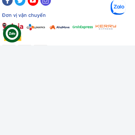
Đơn vị vận chuyển
Công ty TNHH Thương mại Dịch vụ Gâu Miao
Giấy chứng nhận ĐKDN số: 3401229674 do Sở KHĐT Bình
Thuận cấp ngày 10/01/2022
Giấy chứng nhận đủ điều kiện số: 06/GCN-KDT do Chi cục
Thú y Bình Thuận cấp ngày 18/01/2022