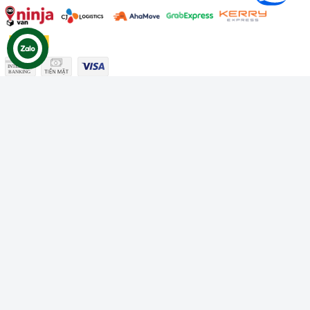
Công ty TNHH Thương mại Dịch vụ Gâu Miao
Giấy chứng nhận ĐKDN số: 3401229674 do Sở KHĐT Bình
Thuận cấp ngày 10/01/2022
Giấy chứng nhận đủ điều kiện số: 06/GCN-KDT do Chi cục
Thú y Bình Thuận cấp ngày 18/01/2022
© Bản quyền thuộc về
Công ty TNHH Thương mại Dịch vụ Gâu
Miao
Cung cấp bởi
Sapo