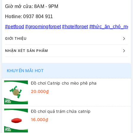
Giờ mở cửa: 8AM - 9PM
Hotline: 0937 804 911
#petfood
#groomingforpet
#hotelforpet
#thức_ăn_chó_mèo
GIỚI THIỆU
NHẬN XÉT SẢN PHẨM
KHUYẾN MÃI HOT
Đồ chơi Catnip cho mèo phê pha
20.000₫
Đồ chơi quả trám chứa catnip
16.000₫