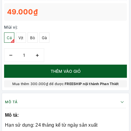
49.000₫
Mùi vị:
Cá
Vịt
Bò
Gà
–
+
THÊM VÀO GIỎ
Mua thêm 300.000₫ để được
FREESHIP nội thành Phan Thiết
MÔ TẢ
Mô tả:
Hạn sử dụng: 24 tháng kể từ ngày sản xuất