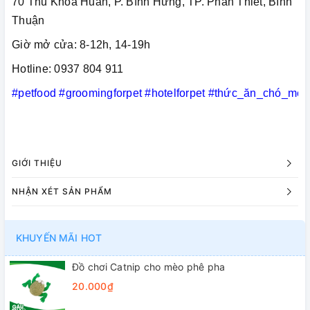
70 Thủ Khoa Huân, P. Bình Hưng, TP. Phan Thiết, Bình
Thuận
Giờ mở cửa: 8-12h, 14-19h
Hotline: 0937 804 911
#petfood
#groomingforpet
#hotelforpet
#thức_ăn_chó_mèo
GIỚI THIỆU
NHẬN XÉT SẢN PHẨM
KHUYẾN MÃI HOT
Đồ chơi Catnip cho mèo phê pha
20.000₫