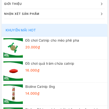
GIỚI THIỆU
NHẬN XÉT SẢN PHẨM
KHUYẾN MÃI HOT
Đồ chơi Catnip cho mèo phê pha
20.000₫
Đồ chơi quả trám chứa catnip
16.000₫
Bioline Catnip ống
14.000₫