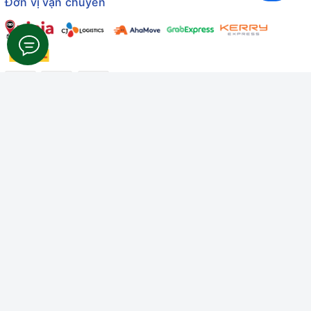
Đơn vị vận chuyển
Công ty TNHH Thương mại Dịch vụ Gâu Miao
Giấy chứng nhận ĐKDN số: 3401229674 do Sở KHĐT Bình
Thuận cấp ngày 10/01/2022
Giấy chứng nhận đủ điều kiện số: 06/GCN-KDT do Chi cục
Thú y Bình Thuận cấp ngày 18/01/2022
© Bản quyền thuộc về
Công ty TNHH Thương mại Dịch vụ Gâu
Miao