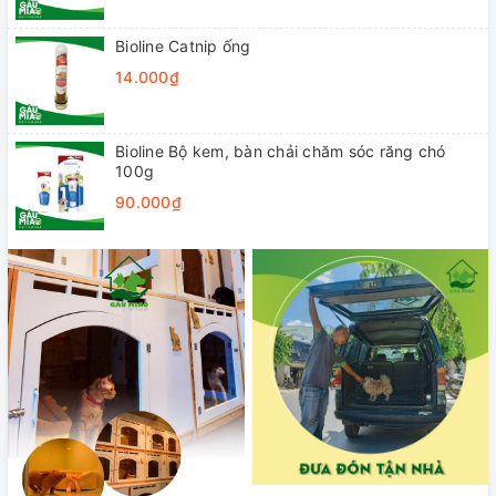
Bioline Catnip ống
14.000₫
Bioline Bộ kem, bàn chải chăm sóc răng chó
100g
90.000₫