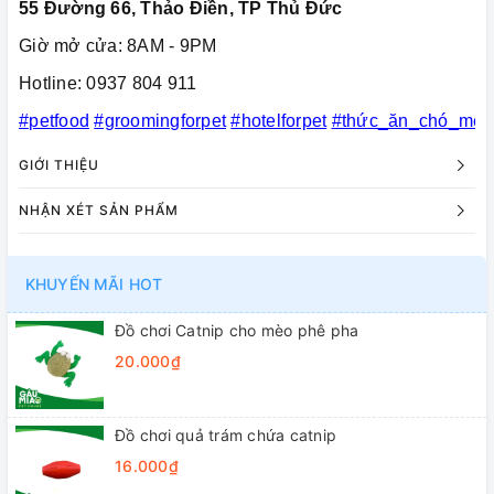
55 Đường 66, Thảo Điền, TP Thủ Đức
Giờ mở cửa: 8AM - 9PM
Hotline: 0937 804 911
#petfood
#groomingforpet
#hotelforpet
#thức_ăn_chó_mèo
GIỚI THIỆU
NHẬN XÉT SẢN PHẨM
KHUYẾN MÃI HOT
Đồ chơi Catnip cho mèo phê pha
20.000₫
Đồ chơi quả trám chứa catnip
16.000₫