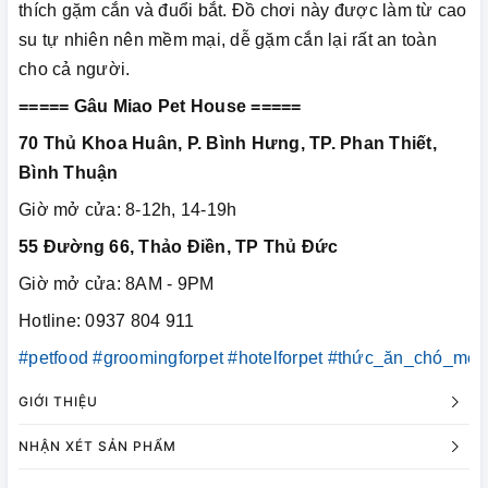
thích gặm cắn và đuổi bắt. Đồ chơi này được làm từ cao
su tự nhiên nên mềm mại, dễ gặm cắn lại rất an toàn
cho cả người.
===== Gâu Miao Pet House =====
70 Thủ Khoa Huân, P. Bình Hưng, TP. Phan Thiết,
Bình Thuận
Giờ mở cửa: 8-12h, 14-19h
55 Đường 66, Thảo Điền, TP Thủ Đức
Giờ mở cửa: 8AM - 9PM
Hotline: 0937 804 911
#petfood
#groomingforpet
#hotelforpet
#thức_ăn_chó_mèo
GIỚI THIỆU
NHẬN XÉT SẢN PHẨM