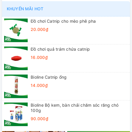
KHUYẾN MÃI HOT
Đồ chơi Catnip cho mèo phê pha
20.000₫
Đồ chơi quả trám chứa catnip
16.000₫
Bioline Catnip ống
14.000₫
Bioline Bộ kem, bàn chải chăm sóc răng chó
100g
90.000₫