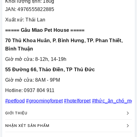
Khối lượng tịnh: 180g
JAN: 4976555822885
Xuất xứ: Thái Lan
===== Gâu Miao Pet House =====
70 Thủ Khoa Huân, P. Bình Hưng, TP. Phan Thiết,
Bình Thuận
Giờ mở cửa: 8-12h, 14-19h
55 Đường 66, Thảo Điền, TP Thủ Đức
Giờ mở cửa: 8AM - 9PM
Hotline: 0937 804 911
#petfood
#groomingforpet
#hotelforpet
#thức_ăn_chó_mèo
GIỚI THIỆU
NHẬN XÉT SẢN PHẨM