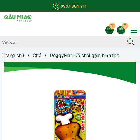
0937 804 911
0
0
Trang chủ
Chó
DoggyMan Đồ chơi gặm hình thịt