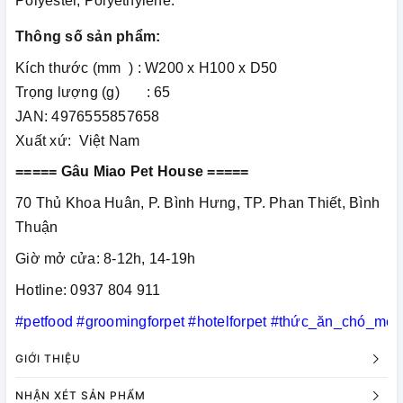
Polyester, Polyethylene.
Thông số sản phẩm:
Kích thước (mm ) : W200 x H100 x D50
Trọng lượng (g) : 65
JAN: 4976555857658
Xuất xứ: Việt Nam
===== Gâu Miao Pet House =====
70 Thủ Khoa Huân, P. Bình Hưng, TP. Phan Thiết, Bình
Thuận
Giờ mở cửa: 8-12h, 14-19h
Hotline: 0937 804 911
#petfood
#groomingforpet
#hotelforpet
#thức_ăn_chó_mèo
GIỚI THIỆU
NHẬN XÉT SẢN PHẨM