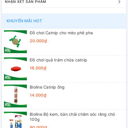
NHẬN XÉT SẢN PHẨM
KHUYẾN MÃI HOT
Đồ chơi Catnip cho mèo phê pha
20.000₫
Đồ chơi quả trám chứa catnip
16.000₫
Bioline Catnip ống
14.000₫
Bioline Bộ kem, bàn chải chăm sóc răng chó
100g
90.000₫