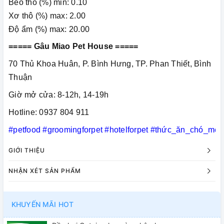
Béo thô (%) min: 0.10
Xơ thô (%) max: 2.00
Độ ẩm (%) max: 20.00
===== Gâu Miao Pet House =====
70 Thủ Khoa Huân, P. Bình Hưng, TP. Phan Thiết, Bình
Thuận
Giờ mở cửa: 8-12h, 14-19h
Hotline: 0937 804 911
#petfood
#groomingforpet
#hotelforpet
#thức_ăn_chó_mèo
GIỚI THIỆU
NHẬN XÉT SẢN PHẨM
KHUYẾN MÃI HOT