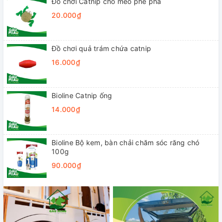
Đồ chơi Catnip cho mèo phê pha
20.000₫
Đồ chơi quả trám chứa catnip
16.000₫
Bioline Catnip ống
14.000₫
Bioline Bộ kem, bàn chải chăm sóc răng chó
100g
90.000₫