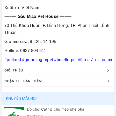
Xuất xứ: Việt Nam
===== Gâu Miao Pet House =====
70 Thủ Khoa Huân, P. Bình Hưng, TP. Phan Thiết, Bình
Thuận
Giờ mở cửa: 8-12h, 14-19h
Hotline: 0937 804 911
#petfood
#groomingforpet
#hotelforpet
#thức_ăn_chó_mèo
GIỚI THIỆU
NHẬN XÉT SẢN PHẨM
KHUYẾN MÃI HOT
Đồ chơi Catnip cho mèo phê pha