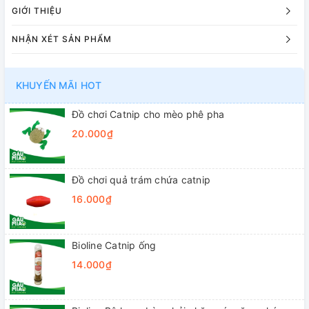
GIỚI THIỆU
NHẬN XÉT SẢN PHẨM
KHUYẾN MÃI HOT
Đồ chơi Catnip cho mèo phê pha
20.000₫
Đồ chơi quả trám chứa catnip
16.000₫
Bioline Catnip ống
14.000₫