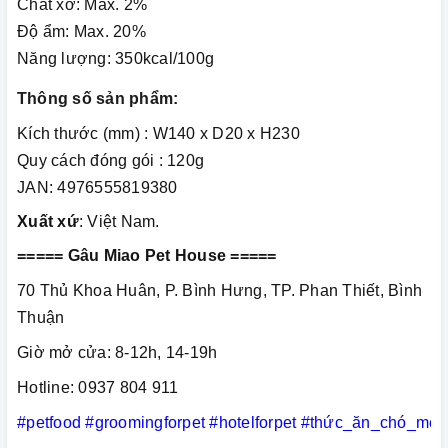
Chất xơ: Max. 2%
Độ ẩm: Max. 20%
Năng lượng: 350kcal/100g
Thông số sản phẩm:
Kích thước (mm) : W140 x D20 x H230
Quy cách đóng gói : 120g
JAN: 4976555819380
Xuất xứ
: Việt Nam.
===== Gâu Miao Pet House =====
70 Thủ Khoa Huân, P. Bình Hưng, TP. Phan Thiết, Bình
Thuận
Giờ mở cửa: 8-12h, 14-19h
Hotline: 0937 804 911
#petfood
#groomingforpet
#hotelforpet
#thức_ăn_chó_mèo