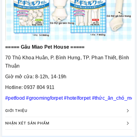
===== Gâu Miao Pet House =====
70 Thủ Khoa Huân, P. Bình Hưng, TP. Phan Thiết, Bình
Thuận
Giờ mở cửa: 8-12h, 14-19h
Hotline: 0937 804 911
#petfood
#groomingforpet
#hotelforpet
#thức_ăn_chó_mèo
GIỚI THIỆU
NHẬN XÉT SẢN PHẨM