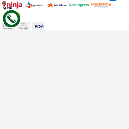
Công ty TNHH Thương mại Dịch vụ Gâu Miao
Giấy chứng nhận ĐKDN số: 3401229674 do Sở KHĐT Bình
Thuận cấp ngày 10/01/2022
Giấy chứng nhận đủ điều kiện số: 06/GCN-KDT do Chi cục
Thú y Bình Thuận cấp ngày 18/01/2022
© Bản quyền thuộc về
Công ty TNHH Thương mại Dịch vụ Gâu
Miao
Cung cấp bởi
Sapo