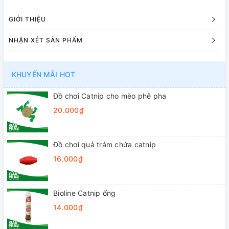
GIỚI THIỆU
NHẬN XÉT SẢN PHẨM
KHUYẾN MÃI HOT
Đồ chơi Catnip cho mèo phê pha
20.000₫
Đồ chơi quả trám chứa catnip
16.000₫
Bioline Catnip ống
14.000₫