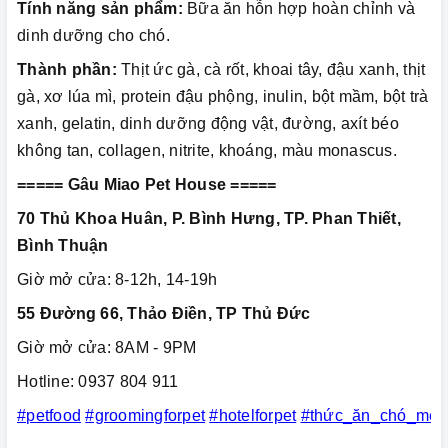
Tính năng sản phẩm:
Bữa ăn hỗn hợp hoàn chỉnh và
dinh dưỡng cho chó.
Thành phần:
Thịt ức gà, cà rốt, khoai tây, đậu xanh, thịt
gà, xơ lúa mì, protein đậu phộng, inulin, bột mầm, bột trà
xanh, gelatin, dinh dưỡng động vật, đường, axít béo
không tan, collagen, nitrite, khoáng, màu monascus.
===== Gâu Miao Pet House =====
70 Thủ Khoa Huân, P. Bình Hưng, TP. Phan Thiết,
Bình Thuận
Giờ mở cửa: 8-12h, 14-19h
55 Đường 66, Thảo Điền, TP Thủ Đức
Giờ mở cửa: 8AM - 9PM
Hotline: 0937 804 911
#petfood
#groomingforpet
#hotelforpet
#thức_ăn_chó_mèo