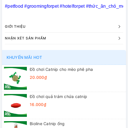
#petfood
#groomingforpet
#hotelforpet
#thức_ăn_chó_mèo
GIỚI THIỆU
NHẬN XÉT SẢN PHẨM
KHUYẾN MÃI HOT
Đồ chơi Catnip cho mèo phê pha
20.000₫
Đồ chơi quả trám chứa catnip
16.000₫
Bioline Catnip ống