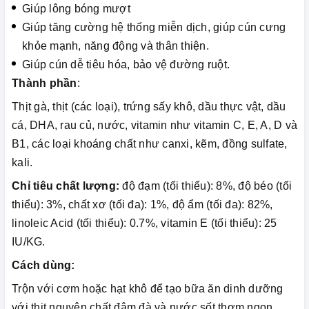
Giúp lông bóng mượt
Giúp tăng cường hệ thống miễn dịch, giúp cún cưng
khỏe mạnh, năng động và thân thiện.
Giúp cún dễ tiêu hóa, bảo vệ đường ruột.
Thành phần
:
Thịt gà, thịt (các loại), trứng sấy khô, dầu thực vật, dầu
cá, DHA, rau củ, nước, vitamin như vitamin C, E, A, D và
B1, các loại khoáng chất như canxi, kẽm, đồng sulfate,
kali.
Chỉ tiêu chất lượng:
độ đạm (tối thiểu): 8%, độ béo (tối
thiểu): 3%, chất xơ (tối đa): 1%, độ ẩm (tối đa): 82%,
linoleic Acid (tối thiểu): 0.7%, vitamin E (tối thiểu): 25
IU/KG.
Cách dùng:
Trộn với cơm hoặc hạt khô để tạo bữa ăn dinh dưỡng
với thịt nguyên chất đậm đà và nước sốt thơm ngon.