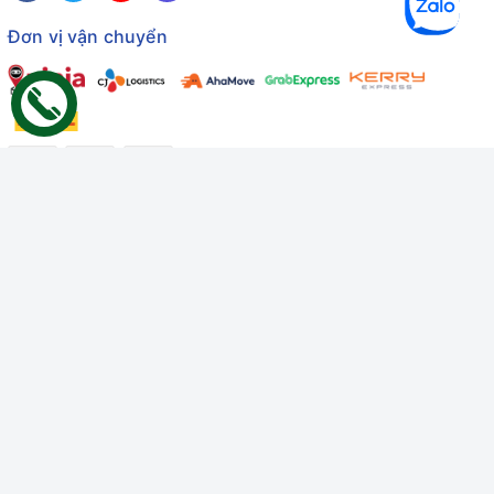
Đơn vị vận chuyển
Công ty TNHH Thương mại Dịch vụ Gâu Miao
Giấy chứng nhận ĐKDN số: 3401229674 do Sở KHĐT Bình
Thuận cấp ngày 10/01/2022
Giấy chứng nhận đủ điều kiện số: 06/GCN-KDT do Chi cục
Thú y Bình Thuận cấp ngày 18/01/2022